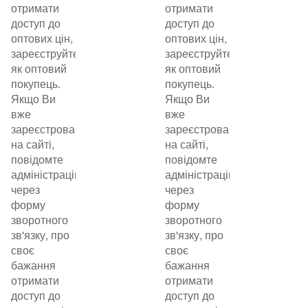
отримати
отримати
доступ до
доступ до
оптових цін,
оптових цін,
зареєструйтеся
зареєструйтеся
як оптовий
як оптовий
покупець.
покупець.
Якщо Ви
Якщо Ви
вже
вже
зареєстровані
зареєстровані
на сайті,
на сайті,
повідомте
повідомте
адміністрацію
адміністрацію
через
через
форму
форму
зворотного
зворотного
зв'язку, про
зв'язку, про
своє
своє
бажання
бажання
отримати
отримати
доступ до
доступ до