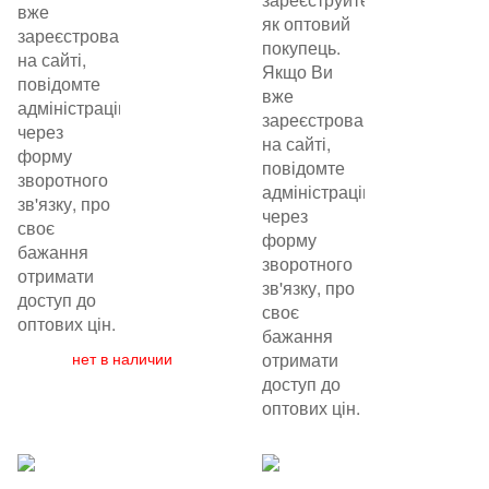
вже
як оптовий
зареєстровані
покупець.
на сайті,
Якщо Ви
повідомте
вже
адміністрацію
зареєстровані
через
на сайті,
форму
повідомте
зворотного
адміністрацію
зв'язку, про
через
своє
форму
бажання
зворотного
отримати
зв'язку, про
доступ до
своє
оптових цін.
бажання
нет в наличии
отримати
доступ до
оптових цін.