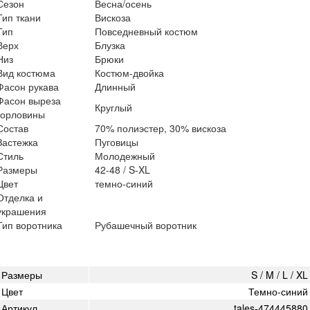
Сезон
Весна/осень
Тип ткани
Вискоза
Тип
Повседневный костюм
Верх
Блузка
Низ
Брюки
Вид костюма
Костюм-двойка
Фасон рукава
Длинный
Фасон выреза
Круглый
горловины
Состав
70% полиэстер, 30% вискоза
Застежка
Пуговицы
Стиль
Молодежный
Размеры
42-48 / S-XL
Цвет
темно-синий
Отделка и
украшения
Тип воротника
Рубашечный воротник
Размеры
S / M / L / XL
Цвет
Темно-синий
Артикул
tales-474445880