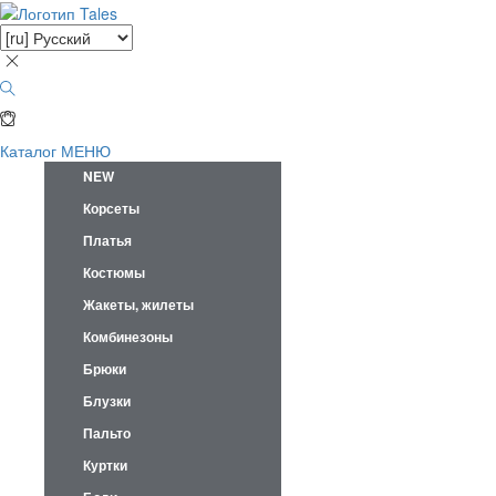
Каталог
МЕНЮ
NEW
Корсеты
Платья
Костюмы
Жакеты, жилеты
Комбинезоны
Брюки
Блузки
Пальто
Куртки