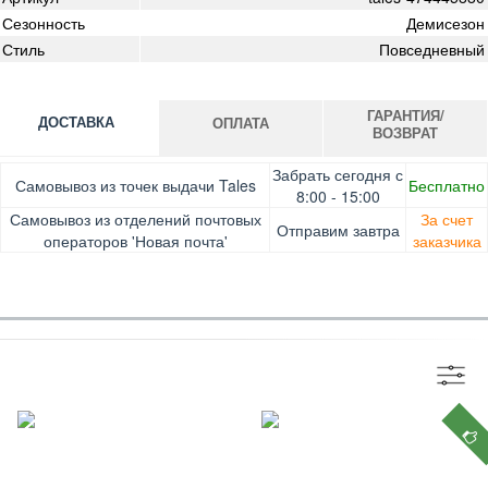
Сезонность
Демисезон
Стиль
Повседневный
ГАРАНТИЯ/
ДОСТАВКА
ОПЛАТА
ВОЗВРАТ
Оплата при получении товара, Картой онлайн, Google
Гарантия. Обмен/возврат товара в течение 14 дней.
Забрать сегодня с
Самовывоз из точек выдачи Tales
Бесплатно
Pay, Безналичными для юридических лиц, Безналичными
Доставка за счет заказчика
8:00 - 15:00
для физических лиц, Apple Pay, Mastercard, Visa
Самовывоз из отделений почтовых
За счет
Отправим завтра
операторов 'Новая почта'
заказчика