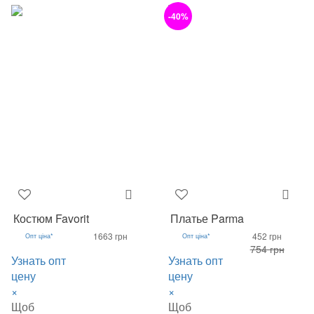
-40%
Костюм Favorit
Платье Parma
1663 грн
452 грн
Опт ціна*
Опт ціна*
754 грн
Узнать опт
Узнать опт
цену
цену
×
×
Щоб
Щоб