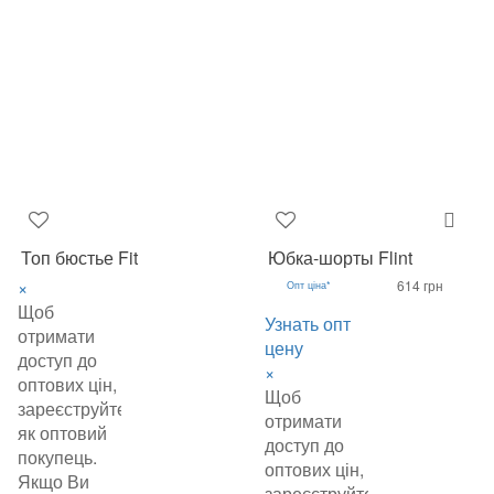
Топ бюстье Fit
Юбка-шорты Flint
×
614 грн
Опт ціна*
Щоб
Узнать опт
отримати
цену
доступ до
×
оптових цін,
Щоб
зареєструйтеся
отримати
як оптовий
доступ до
покупець.
оптових цін,
Якщо Ви
зареєструйтеся