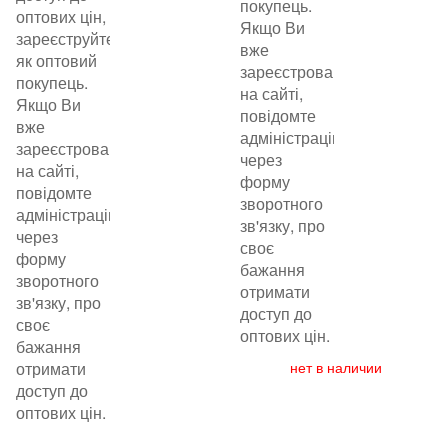
покупець.
оптових цін,
Якщо Ви
зареєструйтеся
вже
як оптовий
зареєстровані
покупець.
на сайті,
Якщо Ви
повідомте
вже
адміністрацію
зареєстровані
через
на сайті,
форму
повідомте
зворотного
адміністрацію
зв'язку, про
через
своє
форму
бажання
зворотного
отримати
зв'язку, про
доступ до
своє
оптових цін.
бажання
отримати
нет в наличии
доступ до
оптових цін.