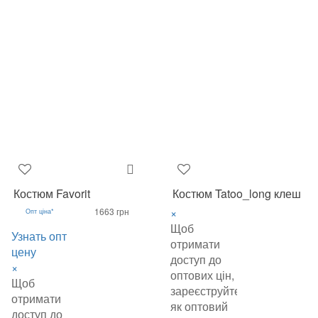
Костюм Favorit
Костюм Tatoo_long клеш
×
1663 грн
Опт ціна*
Щоб
Узнать опт
отримати
цену
доступ до
×
оптових цін,
Щоб
зареєструйтеся
отримати
як оптовий
доступ до