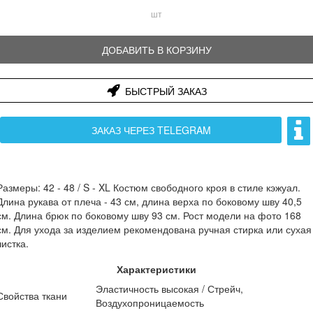
шт
ДОБАВИТЬ В КОРЗИНУ
БЫСТРЫЙ ЗАКАЗ
ЗАКАЗ ЧЕРЕЗ TELEGRAM
Размеры: 42 - 48 / S - XL Костюм свободного кроя в стиле кэжуал.
Длина рукава от плеча - 43 см, длина верха по боковому шву 40,5
см. Длина брюк по боковому шву 93 см. Рост модели на фото 168
см. Для ухода за изделием рекомендована ручная стирка или сухая
чистка.
Характеристики
Эластичность высокая / Стрейч,
Свойства ткани
Воздухопроницаемость