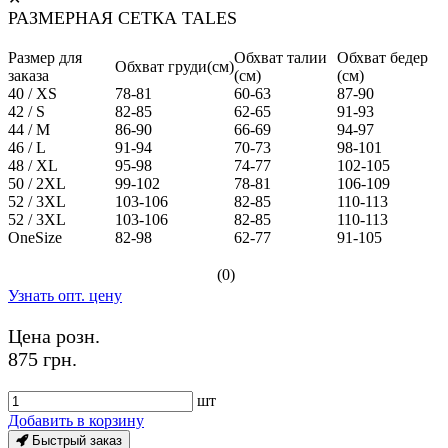
РАЗМЕРНАЯ СЕТКА TALES
Размер для
Обхват талии
Обхват бедер
Обхват груди(см)
заказа
(см)
(см)
40 / XS
78-81
60-63
87-90
42 / S
82-85
62-65
91-93
44 / M
86-90
66-69
94-97
46 / L
91-94
70-73
98-101
48 / XL
95-98
74-77
102-105
50 / 2XL
99-102
78-81
106-109
52 / 3XL
103-106
82-85
110-113
52 / 3XL
103-106
82-85
110-113
OneSize
82-98
62-77
91-105
(0)
Узнать опт. цену
Цена розн.
875 грн.
шт
Добавить в корзину
Быстрый заказ