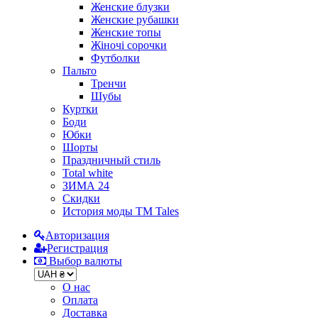
Женские блузки
Женские рубашки
Женские топы
Жіночі сорочки
Футболки
Пальто
Тренчи
Шубы
Куртки
Боди
Юбки
Шорты
Праздничный стиль
Total white
ЗИМА 24
Скидки
История моды ТМ Tales
Авторизация
Регистрация
Выбор валюты
О нас
Оплата
Доставка