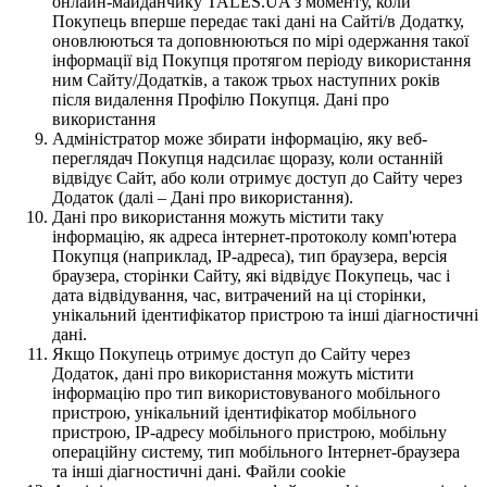
онлайн-майданчику TALES.UA з моменту, коли
Покупець вперше передає такі дані на Сайті/в Додатку,
оновлюються та доповнюються по мірі одержання такої
інформації від Покупця протягом періоду використання
ним Сайту/Додатків, а також трьох наступних років
після видалення Профілю Покупця. Дані про
використання
Адміністратор може збирати інформацію, яку веб-
переглядач Покупця надсилає щоразу, коли останній
відвідує Сайт, або коли отримує доступ до Сайту через
Додаток (далі – Дані про використання).
Дані про використання можуть містити таку
інформацію, як адреса інтернет-протоколу комп'ютера
Покупця (наприклад, IP-адреса), тип браузера, версія
браузера, сторінки Сайту, які відвідує Покупець, час і
дата відвідування, час, витрачений на ці сторінки,
унікальний ідентифікатор пристрою та інші діагностичні
дані.
Якщо Покупець отримує доступ до Сайту через
Додаток, дані про використання можуть містити
інформацію про тип використовуваного мобільного
пристрою, унікальний ідентифікатор мобільного
пристрою, IP-адресу мобільного пристрою, мобільну
операційну систему, тип мобільного Інтернет-браузера
та інші діагностичні дані. Файли cookie