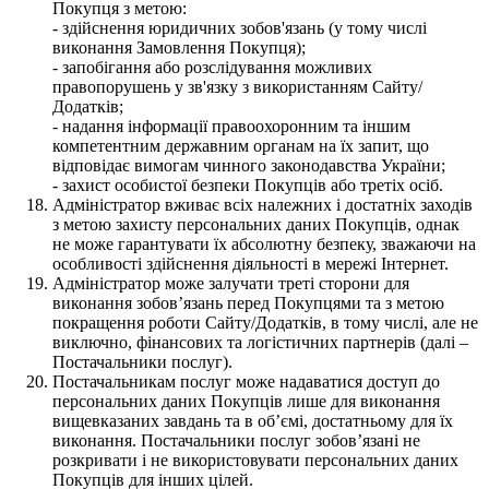
Покупця з метою:
- здійснення юридичних зобов'язань (у тому числі
виконання Замовлення Покупця);
- запобігання або розслідування можливих
правопорушень у зв'язку з використанням Сайту/
Додатків;
- надання інформації правоохоронним та іншим
компетентним державним органам на їх запит, що
відповідає вимогам чинного законодавства України;
- захист особистої безпеки Покупців або третіх осіб.
Адміністратор вживає всіх належних і достатніх заходів
з метою захисту персональних даних Покупців, однак
не може гарантувати їх абсолютну безпеку, зважаючи на
особливості здійснення діяльності в мережі Інтернет.
Адміністратор може залучати треті сторони для
виконання зобов’язань перед Покупцями та з метою
покращення роботи Сайту/Додатків, в тому числі, але не
виключно, фінансових та логістичних партнерів (далі –
Постачальники послуг).
Постачальникам послуг може надаватися доступ до
персональних даних Покупців лише для виконання
вищевказаних завдань та в об’ємі, достатньому для їх
виконання. Постачальники послуг зобов’язані не
розкривати і не використовувати персональних даних
Покупців для інших цілей.