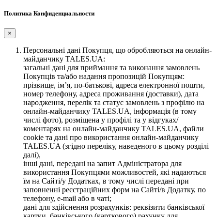
Политика Конфиденциальности
×
Персональні дані Покупця, що обробляються на онлайн-
майданчику TALES.UA:
загальні дані для приймання та виконання замовлень
Покупців та/або надання пропозицій Покупцям:
прізвище, ім’я, по-батькові, адреса електронної пошти,
номер телефону, адреса проживання (доставки), дата
народження, перелік та статус замовлень з профілю на
онлайн-майданчику TALES.UA, інформація (в тому
числі фото), розміщена у профілі та у відгуках/
коментарях на онлайн-майданчику TALES.UA, файли
cookie та дані про використання онлайн-майданчику
TALES.UA (згідно переліку, наведеного в цьому розділі
далі),
інші дані, передані на запит Адміністратора для
використання Покупцями можливостей, які надаються
їм на Сайті/у Додатках, в тому числі передані при
заповненні реєстраційних форм на Сайті/в Додатку, по
телефону, e-mail або в чаті;
дані для здійснення розрахунків: реквізити банківської
картки, банківського (карткового) рахунку для