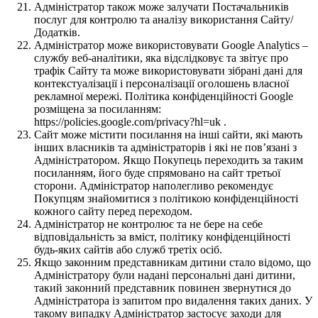
Адміністратор також може залучати Постачальників
послуг для контролю та аналізу використання Сайту/
Додатків.
Адміністратор може використовувати Google Analytics –
службу веб-аналітики, яка відслідковує та звітує про
трафік Сайту та може використовувати зібрані дані для
контекстуалізації і персоналізації оголошень власної
рекламної мережі. Політика конфіденційності Google
розміщена за посиланням:
https://policies.google.com/privacy?hl=uk .
Сайт може містити посилання на інші сайти, які мають
інших власників та адміністраторів і які не пов’язані з
Адміністратором. Якщо Покупець переходить за таким
посиланням, його буде спрямовано на сайт третьої
сторони. Адміністратор наполегливо рекомендує
Покупцям знайомитися з політикою конфіденційності
кожного сайту перед переходом.
Адміністратор не контролює та не бере на себе
відповідальність за вміст, політику конфіденційності
будь-яких сайтів або служб третіх осіб.
Якщо законним представникам дитини стало відомо, що
Адміністратору були надані персональні дані дитини,
такий законний представник повинен звернутися до
Адміністратора із запитом про видалення таких даних. У
такому випадку Адміністратор застосує заходи для