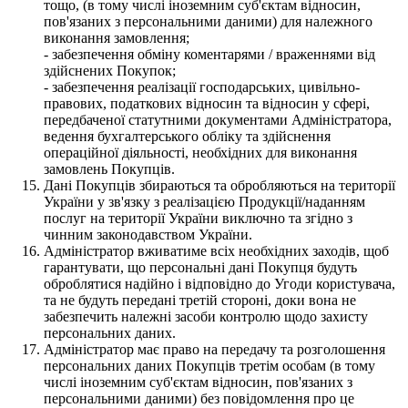
тощо, (в тому числі іноземним суб'єктам відносин,
пов'язаних з персональними даними) для належного
виконання замовлення;
- забезпечення обміну коментарями / враженнями від
здійснених Покупок;
- забезпечення реалізації господарських, цивільно-
правових, податкових відносин та відносин у сфері,
передбаченої статутними документами Адміністратора,
ведення бухгалтерського обліку та здійснення
операційної діяльності, необхідних для виконання
замовлень Покупців.
Дані Покупців збираються та обробляються на території
України у зв'язку з реалізацією Продукції/наданням
послуг на території України виключно та згідно з
чинним законодавством України.
Адміністратор вживатиме всіх необхідних заходів, щоб
гарантувати, що персональні дані Покупця будуть
оброблятися надійно і відповідно до Угоди користувача,
та не будуть передані третій стороні, доки вона не
забезпечить належні засоби контролю щодо захисту
персональних даних.
Адміністратор має право на передачу та розголошення
персональних даних Покупців третім особам (в тому
числі іноземним суб'єктам відносин, пов'язаних з
персональними даними) без повідомлення про це