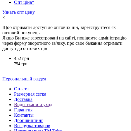
Опт ціна*
Узнать опт цену
×
Щоб отримати доступ до оптових цін, зареєструйтеся як
оптовий покупець.
Якщо Ви вже зареєстровані на сайті, повідомте адміністрацію
через форму зворотного зв'язку, про своє бажання отримати
доступ до оптових цін.
452 грн
754 грн
Персональный раздел
Оплата
Размерная сетка
Доставка
Виды ткани и уход
Гарантия
Контакты
Дропшиппинг
Выгрузка товаров
История моды ТМ Tales