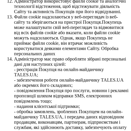
Адміністратор використовує файли cookie та аналогічні
технології відстеження, щоб відстежувати діяльність
Сайту та активність Покупців при його відвідуванні.
Файли cookie надсилаються у веб-переглядач із веб-
сайту та зберігаються на пристрої Покупця.Покупець
може налаштувати свій веб-переглядач та відмовитися
від всіх файлів cookie або вказати, коли файли cookie
можуть надсилаються. Однак, якщо Покупець не
приймає файли cookie, він втрачає можливість
користуватися деякими елементами Сайту. Обробка
персональних даних
Адміністратор має право обробляти зібрані персональні
дані для наступних цілей:
- реєстрація Покупця на онлайн-майданчику
TALES.UA;
- забезпечення роботи онлайн-майданчику TALES.UA
або окремих його складових;
- повідомлення Покупця про послуги, новини і рекламні
пропозиції шляхом відправки SMS, електронних
повідомлень тощо;
- надання клієнтської підтримки;
- обробка замовлень, зроблених Покупцем на онлайн-
майданчику TALES.UA, і передача даних відповідним
продавцям, виконавцям, партнерам, підприємствам і
службам, які здійснюють доставку, забезпечують оплату