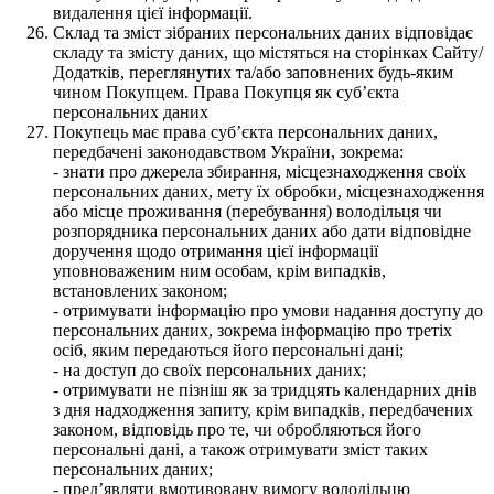
видалення цієї інформації.
Склад та зміст зібраних персональних даних відповідає
складу та змісту даних, що містяться на сторінках Сайту/
Додатків, переглянутих та/або заповнених будь-яким
чином Покупцем. Права Покупця як суб’єкта
персональних даних
Покупець має права суб’єкта персональних даних,
передбачені законодавством України, зокрема:
- знати про джерела збирання, місцезнаходження своїх
персональних даних, мету їх обробки, місцезнаходження
або місце проживання (перебування) володільця чи
розпорядника персональних даних або дати відповідне
доручення щодо отримання цієї інформації
уповноваженим ним особам, крім випадків,
встановлених законом;
- отримувати інформацію про умови надання доступу до
персональних даних, зокрема інформацію про третіх
осіб, яким передаються його персональні дані;
- на доступ до своїх персональних даних;
- отримувати не пізніш як за тридцять календарних днів
з дня надходження запиту, крім випадків, передбачених
законом, відповідь про те, чи обробляються його
персональні дані, а також отримувати зміст таких
персональних даних;
- пред’являти вмотивовану вимогу володільцю