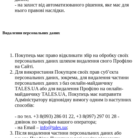
- на захист від автоматизованого рішення, яке має для
нього правові наслідки.
Видалення персональних даних
Покупець має право відкликати збір на обробку своїх
персональних даних шляхом видалення свого Профілю
на Сайті.
Для використання Покупцем своїх прав суб’єкта
персональних даних, зокрема, для видалення частини
персональних даних з баз онлайн-майданчику
TALES.UA або для видалення Профілю на онлайн-
майданчику TALES.UA, Покупець має направити
Адміністратору відповідну вимогу одним із наступних
способів:
- по тел. +3 8(093) 286 01 22, +3 8(097) 297 01 28 -
дзвінок по тарифам вашого оператора;
- на Email –
info@tales.ua
;
Після видалення частини персональних даних або