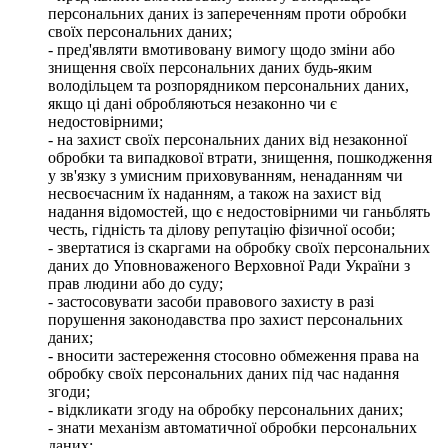
персональних даних із запереченням проти обробки
своїх персональних даних;
- пред'являти вмотивовану вимогу щодо зміни або
знищення своїх персональних даних будь-яким
володільцем та розпорядником персональних даних,
якщо ці дані обробляються незаконно чи є
недостовірними;
- на захист своїх персональних даних від незаконної
обробки та випадкової втрати, знищення, пошкодження
у зв'язку з умисним приховуванням, ненаданням чи
несвоєчасним їх наданням, а також на захист від
надання відомостей, що є недостовірними чи ганьблять
честь, гідність та ділову репутацію фізичної особи;
- звертатися із скаргами на обробку своїх персональних
даних до Уповноваженого Верховної Ради України з
прав людини або до суду;
- застосовувати засоби правового захисту в разі
порушення законодавства про захист персональних
даних;
- вносити застереження стосовно обмеження права на
обробку своїх персональних даних під час надання
згоди;
- відкликати згоду на обробку персональних даних;
- знати механізм автоматичної обробки персональних
даних;