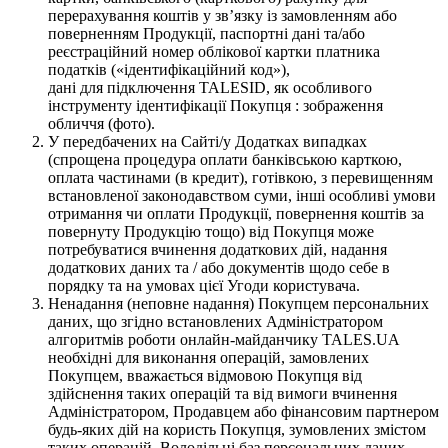
перерахування коштів у зв’язку із замовленням або
поверненням Продукції, паспортні дані та/або
реєстраційний номер облікової картки платника
податків («ідентифікаційний код»),
дані для підключення TALESID, як особливого
інструменту ідентифікації Покупця : зображення
обличчя (фото).
У передбачених на Сайті/у Додатках випадках
(спрощена процедура оплати банківською карткою,
оплата частинами (в кредит), готівкою, з перевищенням
встановленої законодавством суми, інші особливі умови
отримання чи оплати Продукції, повернення коштів за
повернуту Продукцію тощо) від Покупця може
потребуватися вчинення додаткових дій, надання
додаткових даних та / або документів щодо себе в
порядку та на умовах цієї Угоди користувача.
Ненадання (неповне надання) Покупцем персональних
даних, що згідно встановлених Адміністратором
алгоритмів роботи онлайн-майданчику TALES.UA
необхідні для виконання операцій, замовлених
Покупцем, вважається відмовою Покупця від
здійснення таких операцій та від вимоги вчинення
Адміністратором, Продавцем або фінансовим партнером
будь-яких дій на користь Покупця, зумовлених змістом
таких операцій. Володільці баз персональних даних