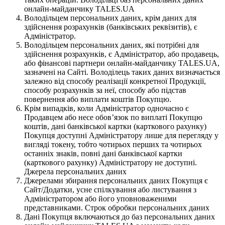
онлайн-майданчику TALES.UA
Володільцем персональних даних, крім даних для
здійснення розрахунків (банківських реквізитів), є
Адміністратор.
Володільцем персональних даних, які потрібні для
здійснення розрахунків, є Адміністратор, або продавець,
або фінансові партнери онлайн-майданчику TALES.UA,
зазначені на Сайті. Володілець таких даних визначається
залежно від способу реалізації конкретної Продукції,
способу розрахунків за неї, способу або підстав
повернення або виплати коштів Покупцю.
Крім випадків, коли Адміністратор одночасно є
Продавцем або несе обов’язок по виплаті Покупцю
коштів, дані банківської картки (карткового рахунку)
Покупця доступні Адміністратору лише для перегляду у
вигляді токену, тобто чотирьох перших та чотирьох
останніх знаків, повні дані банківської картки
(карткового рахунку) Адміністратору не доступні.
Джерела персональних даних
Джерелами збирання персональних даних Покупця є
Сайт/Додатки, усне спілкування або листування з
Адміністратором або його уповноваженими
представниками. Строк обробки персональних даних
Дані Покупця включаються до баз персональних даних