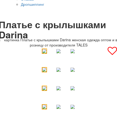
Дропшиппинг
Платье с крылышками
Darina