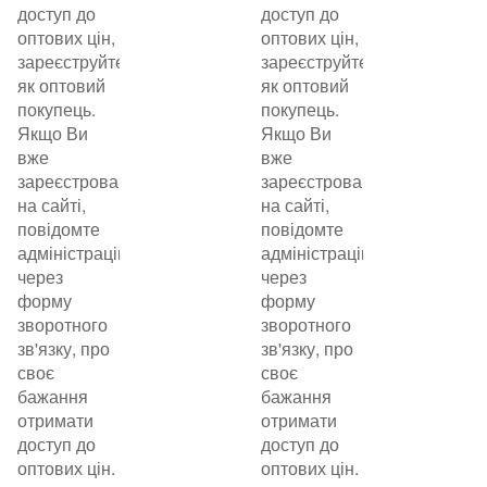
доступ до
доступ до
оптових цін,
оптових цін,
зареєструйтеся
зареєструйтеся
як оптовий
як оптовий
покупець.
покупець.
Якщо Ви
Якщо Ви
вже
вже
зареєстровані
зареєстровані
на сайті,
на сайті,
повідомте
повідомте
адміністрацію
адміністрацію
через
через
форму
форму
зворотного
зворотного
зв'язку, про
зв'язку, про
своє
своє
бажання
бажання
отримати
отримати
доступ до
доступ до
оптових цін.
оптових цін.