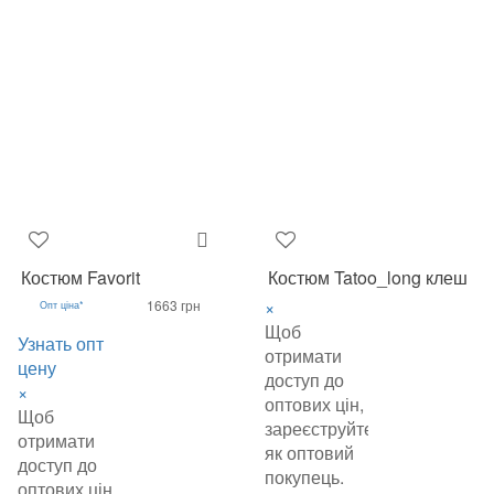
Костюм Favorit
Костюм Tatoo_long клеш
×
1663 грн
Опт ціна*
Щоб
Узнать опт
отримати
цену
доступ до
×
оптових цін,
Щоб
зареєструйтеся
отримати
як оптовий
доступ до
покупець.
оптових цін,