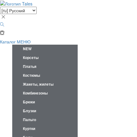
Каталог
МЕНЮ
NEW
Корсеты
Платья
Костюмы
Жакеты, жилеты
Комбинезоны
Брюки
Блузки
Пальто
Куртки