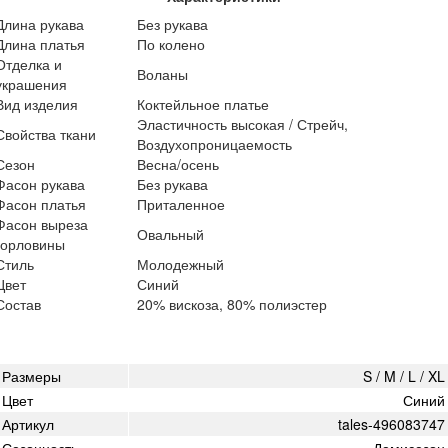
Длина рукава
Без рукава
Длина платья
По колено
Отделка и
Воланы
украшения
Вид изделия
Коктейльное платье
Эластичность высокая / Стрейч,
Свойства ткани
Воздухопроницаемость
Сезон
Весна/осень
Фасон рукава
Без рукава
Фасон платья
Приталенное
Фасон выреза
Овальный
горловины
Стиль
Молодежный
Цвет
Синий
Состав
20% вискоза, 80% полиэстер
Размеры
S / M / L / XL
Цвет
Синий
Артикул
tales-496083747
Сезонность
Демисезон