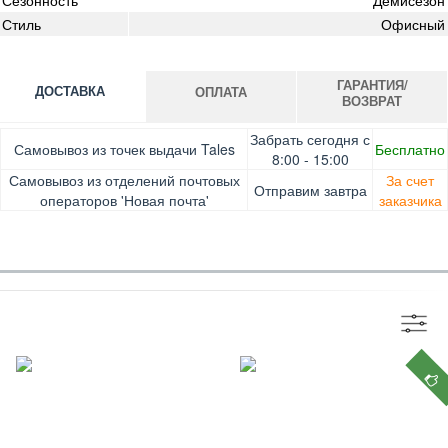
Стиль
Офисный
ГАРАНТИЯ/
ДОСТАВКА
ОПЛАТА
ВОЗВРАТ
Оплата при получении товара, Картой онлайн, Google
Гарантия. Обмен/возврат товара в течение 14 дней.
Забрать сегодня с
Самовывоз из точек выдачи Tales
Бесплатно
Pay, Безналичными для юридических лиц, Безналичными
Доставка за счет заказчика
8:00 - 15:00
для физических лиц, Apple Pay, Mastercard, Visa
Самовывоз из отделений почтовых
За счет
Отправим завтра
операторов 'Новая почта'
заказчика