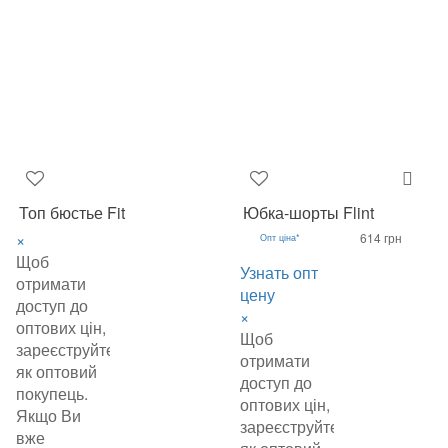
Топ бюстье Fit
Юбка-шорты Flint
×
614 грн
Опт ціна*
Щоб
Узнать опт
отримати
цену
доступ до
×
оптових цін,
Щоб
зареєструйтеся
отримати
як оптовий
доступ до
покупець.
оптових цін,
Якщо Ви
зареєструйтеся
вже