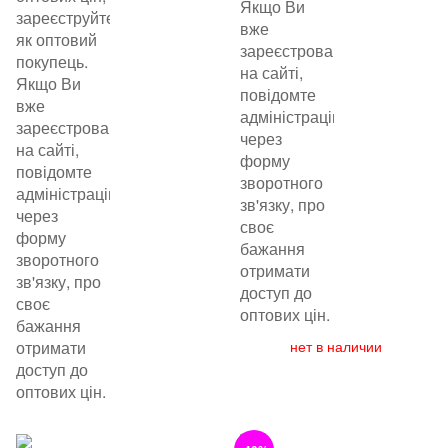
Якщо Ви
зареєструйтеся
вже
як оптовий
зареєстровані
покупець.
на сайті,
Якщо Ви
повідомте
вже
адміністрацію
зареєстровані
через
на сайті,
форму
повідомте
зворотного
адміністрацію
зв'язку, про
через
своє
форму
бажання
зворотного
отримати
зв'язку, про
доступ до
своє
оптових цін.
бажання
отримати
нет в наличии
доступ до
оптових цін.