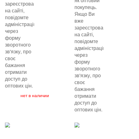
як оптовий
зареєстровані
покупець.
на сайті,
Якщо Ви
повідомте
вже
адміністрацію
зареєстровані
через
на сайті,
форму
повідомте
зворотного
адміністрацію
зв'язку, про
через
своє
форму
бажання
зворотного
отримати
зв'язку, про
доступ до
своє
оптових цін.
бажання
нет в наличии
отримати
доступ до
оптових цін.