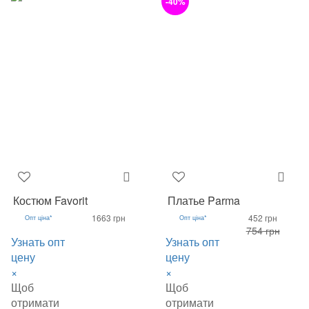
-40%
Костюм Favorit
Платье Parma
1663 грн
452 грн
Опт ціна*
Опт ціна*
754 грн
Узнать опт
Узнать опт
цену
цену
×
×
Щоб
Щоб
отримати
отримати