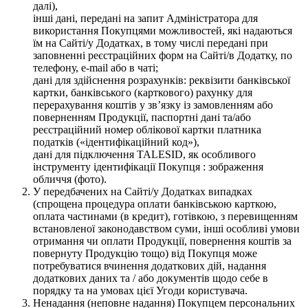
далі),
інші дані, передані на запит Адміністратора для
використання Покупцями можливостей, які надаються
їм на Сайті/у Додатках, в тому числі передані при
заповненні реєстраційних форм на Сайті/в Додатку, по
телефону, e-mail або в чаті;
дані для здійснення розрахунків: реквізити банківської
картки, банківського (карткового) рахунку для
перерахування коштів у зв’язку із замовленням або
поверненням Продукції, паспортні дані та/або
реєстраційний номер облікової картки платника
податків («ідентифікаційний код»),
дані для підключення TALESID, як особливого
інструменту ідентифікації Покупця : зображення
обличчя (фото).
У передбачених на Сайті/у Додатках випадках
(спрощена процедура оплати банківською карткою,
оплата частинами (в кредит), готівкою, з перевищенням
встановленої законодавством суми, інші особливі умови
отримання чи оплати Продукції, повернення коштів за
повернуту Продукцію тощо) від Покупця може
потребуватися вчинення додаткових дій, надання
додаткових даних та / або документів щодо себе в
порядку та на умовах цієї Угоди користувача.
Ненадання (неповне надання) Покупцем персональних