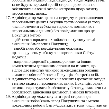
оброблятися надійно і відповідно до Угоди користувача,
та не будуть передані третій стороні, доки вона не
забезпечить належні засоби контролю щодо захисту
персональних даних.
Адміністратор має право на передачу та розголошення
персональних даних Покупців третім особам (в тому
числі іноземним суб'єктам відносин, пов'язаних з
персональними даними) без повідомлення про це
Покупця з метою:
- здійснення юридичних зобов'язань (у тому числі
виконання Замовлення Покупця);
- запобігання або розслідування можливих
правопорушень у зв'язку з використанням Сайту/
Додатків;
- надання інформації правоохоронним та іншим
компетентним державним органам на їх запит, що
відповідає вимогам чинного законодавства України;
- захист особистої безпеки Покупців або третіх осіб.
Адміністратор вживає всіх належних і достатніх заходів
з метою захисту персональних даних Покупців, однак
не може гарантувати їх абсолютну безпеку, зважаючи на
особливості здійснення діяльності в мережі Інтернет.
Адміністратор може залучати треті сторони для
виконання зобов’язань перед Покупцями та з метою
покращення роботи Сайту/Додатків, в тому числі, але не