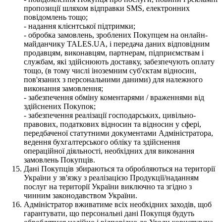
пропозиції шляхом відправки SMS, електронних
повідомлень тощо;
- надання клієнтської підтримки;
- обробка замовлень, зроблених Покупцем на онлайн-
майданчику TALES.UA, і передача даних відповідним
продавцям, виконавцям, партнерам, підприємствам і
службам, які здійснюють доставку, забезпечують оплату
тощо, (в тому числі іноземним суб'єктам відносин,
пов'язаних з персональними даними) для належного
виконання замовлення;
- забезпечення обміну коментарями / враженнями від
здійснених Покупок;
- забезпечення реалізації господарських, цивільно-
правових, податкових відносин та відносин у сфері,
передбаченої статутними документами Адміністратора,
ведення бухгалтерського обліку та здійснення
операційної діяльності, необхідних для виконання
замовлень Покупців.
Дані Покупців збираються та обробляються на території
України у зв'язку з реалізацією Продукції/наданням
послуг на території України виключно та згідно з
чинним законодавством України.
Адміністратор вживатиме всіх необхідних заходів, щоб
гарантувати, що персональні дані Покупця будуть