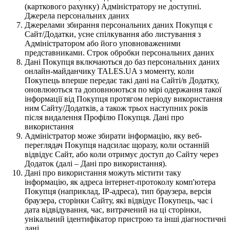
(карткового рахунку) Адміністратору не доступні.
Джерела персональних даних
Джерелами збирання персональних даних Покупця є
Сайт/Додатки, усне спілкування або листування з
Адміністратором або його уповноваженими
представниками. Строк обробки персональних даних
Дані Покупця включаються до баз персональних даних
онлайн-майданчику TALES.UA з моменту, коли
Покупець вперше передає такі дані на Сайті/в Додатку,
оновлюються та доповнюються по мірі одержання такої
інформації від Покупця протягом періоду використання
ним Сайту/Додатків, а також трьох наступних років
після видалення Профілю Покупця. Дані про
використання
Адміністратор може збирати інформацію, яку веб-
переглядач Покупця надсилає щоразу, коли останній
відвідує Сайт, або коли отримує доступ до Сайту через
Додаток (далі – Дані про використання).
Дані про використання можуть містити таку
інформацію, як адреса інтернет-протоколу комп'ютера
Покупця (наприклад, IP-адреса), тип браузера, версія
браузера, сторінки Сайту, які відвідує Покупець, час і
дата відвідування, час, витрачений на ці сторінки,
унікальний ідентифікатор пристрою та інші діагностичні
дані.