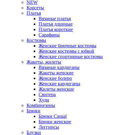
NEW
Корсеты
Платья
Вязаные платья
Платья длинные
Платья короткие
Сарафаны
Костюмы
Женские брючные костюмы
Женские костюмы с юбкой
Женские спортивные костюмы
Жакеты, жилеты
Вязаные кардиганы
Жакеты женские
Женские болеро
Женские кардиганы
Жилеты женские
Свитера
Худи
Комбинезоны
Брюки
Брюки Casual
Брюки женские
Леггинсы
Блузки