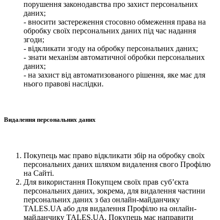
порушення законодавства про захист персональних
даних;
- вносити застереження стосовно обмеження права на
обробку своїх персональних даних під час надання
згоди;
- відкликати згоду на обробку персональних даних;
- знати механізм автоматичної обробки персональних
даних;
- на захист від автоматизованого рішення, яке має для
нього правові наслідки.
Видалення персональних даних
Покупець має право відкликати збір на обробку своїх
персональних даних шляхом видалення свого Профілю
на Сайті.
Для використання Покупцем своїх прав суб’єкта
персональних даних, зокрема, для видалення частини
персональних даних з баз онлайн-майданчику
TALES.UA або для видалення Профілю на онлайн-
майданчику TALES.UA, Покупець має направити