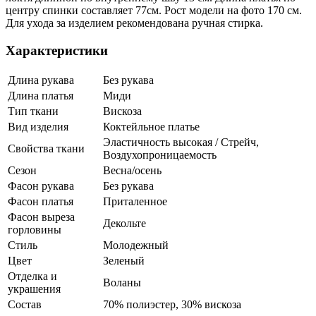
центру спинки составляет 77см. Рост модели на фото 170 см.
Для ухода за изделием рекомендована ручная стирка.
Характеристики
Длина рукава
Без рукава
Длина платья
Миди
Тип ткани
Вискоза
Вид изделия
Коктейльное платье
Эластичность высокая / Стрейч,
Свойства ткани
Воздухопроницаемость
Сезон
Весна/осень
Фасон рукава
Без рукава
Фасон платья
Приталенное
Фасон выреза
Декольте
горловины
Стиль
Молодежный
Цвет
Зеленый
Отделка и
Воланы
украшения
Состав
70% полиэстер, 30% вискоза