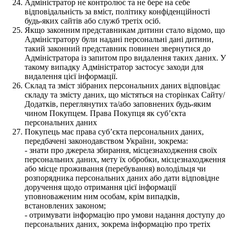
Адміністратор не контролює та не бере на себе
відповідальність за вміст, політику конфіденційності
будь-яких сайтів або служб третіх осіб.
Якщо законним представникам дитини стало відомо, що
Адміністратору були надані персональні дані дитини,
такий законний представник повинен звернутися до
Адміністратора із запитом про видалення таких даних. У
такому випадку Адміністратор застосує заходи для
видалення цієї інформації.
Склад та зміст зібраних персональних даних відповідає
складу та змісту даних, що містяться на сторінках Сайту/
Додатків, переглянутих та/або заповнених будь-яким
чином Покупцем. Права Покупця як суб’єкта
персональних даних
Покупець має права суб’єкта персональних даних,
передбачені законодавством України, зокрема:
- знати про джерела збирання, місцезнаходження своїх
персональних даних, мету їх обробки, місцезнаходження
або місце проживання (перебування) володільця чи
розпорядника персональних даних або дати відповідне
доручення щодо отримання цієї інформації
уповноваженим ним особам, крім випадків,
встановлених законом;
- отримувати інформацію про умови надання доступу до
персональних даних, зокрема інформацію про третіх