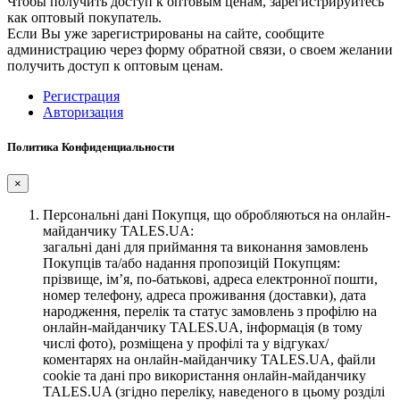
Чтобы получить доступ к оптовым ценам, зарегистрируйтесь
как оптовый покупатель.
Если Вы уже зарегистрированы на сайте, сообщите
администрацию через форму обратной связи, о своем желании
получить доступ к оптовым ценам.
Регистрация
Авторизация
Политика Конфиденциальности
×
Персональні дані Покупця, що обробляються на онлайн-
майданчику TALES.UA:
загальні дані для приймання та виконання замовлень
Покупців та/або надання пропозицій Покупцям:
прізвище, ім’я, по-батькові, адреса електронної пошти,
номер телефону, адреса проживання (доставки), дата
народження, перелік та статус замовлень з профілю на
онлайн-майданчику TALES.UA, інформація (в тому
числі фото), розміщена у профілі та у відгуках/
коментарях на онлайн-майданчику TALES.UA, файли
cookie та дані про використання онлайн-майданчику
TALES.UA (згідно переліку, наведеного в цьому розділі