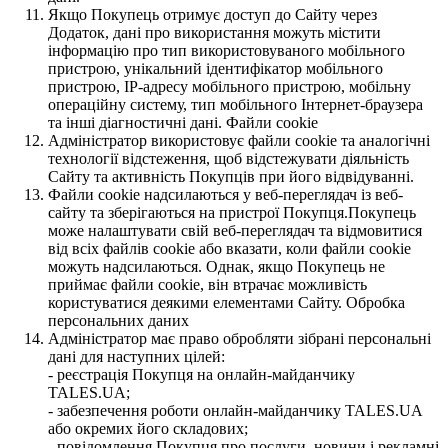
Якщо Покупець отримує доступ до Сайту через
Додаток, дані про використання можуть містити
інформацію про тип використовуваного мобільного
пристрою, унікальний ідентифікатор мобільного
пристрою, IP-адресу мобільного пристрою, мобільну
операційну систему, тип мобільного Інтернет-браузера
та інші діагностичні дані. Файли cookie
Адміністратор використовує файли cookie та аналогічні
технології відстеження, щоб відстежувати діяльність
Сайту та активність Покупців при його відвідуванні.
Файли cookie надсилаються у веб-переглядач із веб-
сайту та зберігаються на пристрої Покупця.Покупець
може налаштувати свій веб-переглядач та відмовитися
від всіх файлів cookie або вказати, коли файли cookie
можуть надсилаються. Однак, якщо Покупець не
приймає файли cookie, він втрачає можливість
користуватися деякими елементами Сайту. Обробка
персональних даних
Адміністратор має право обробляти зібрані персональні
дані для наступних цілей:
- реєстрація Покупця на онлайн-майданчику
TALES.UA;
- забезпечення роботи онлайн-майданчику TALES.UA
або окремих його складових;
- повідомлення Покупця про послуги, новини і рекламні