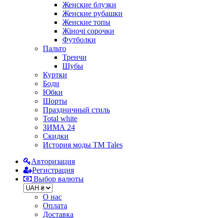
Женские блузки
Женские рубашки
Женские топы
Жіночі сорочки
Футболки
Пальто
Тренчи
Шубы
Куртки
Боди
Юбки
Шорты
Праздничный стиль
Total white
ЗИМА 24
Скидки
История моды ТМ Tales
Авторизация
Регистрация
Выбор валюты
О нас
Оплата
Доставка