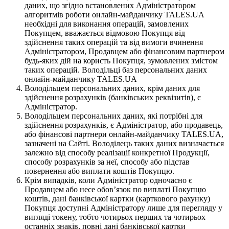
даних, що згідно встановлених Адміністратором
алгоритмів роботи онлайн-майданчику TALES.UA
необхідні для виконання операцій, замовлених
Покупцем, вважається відмовою Покупця від
здійснення таких операцій та від вимоги вчинення
Адміністратором, Продавцем або фінансовим партнером
будь-яких дій на користь Покупця, зумовлених змістом
таких операцій. Володільці баз персональних даних
онлайн-майданчику TALES.UA
Володільцем персональних даних, крім даних для
здійснення розрахунків (банківських реквізитів), є
Адміністратор.
Володільцем персональних даних, які потрібні для
здійснення розрахунків, є Адміністратор, або продавець,
або фінансові партнери онлайн-майданчику TALES.UA,
зазначені на Сайті. Володілець таких даних визначається
залежно від способу реалізації конкретної Продукції,
способу розрахунків за неї, способу або підстав
повернення або виплати коштів Покупцю.
Крім випадків, коли Адміністратор одночасно є
Продавцем або несе обов’язок по виплаті Покупцю
коштів, дані банківської картки (карткового рахунку)
Покупця доступні Адміністратору лише для перегляду у
вигляді токену, тобто чотирьох перших та чотирьох
останніх знаків, повні дані банківської картки