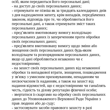
осіб, яким передаються його персональні дані;
- на доступ до своїх персональних даних;
- отримувати не пізніш як за тридцять календарних днів
з дня надходження запиту, крім випадків, передбачених
законом, відповідь про те, чи обробляються його
персональні дані, а також отримувати зміст таких
персональних даних;
- пред’являти вмотивовану вимогу володільцю
персональних даних із запереченням проти обробки
своїх персональних даних;
- пред'являти вмотивовану вимогу щодо зміни або
знищення своїх персональних даних будь-яким
володільцем та розпорядником персональних даних,
якщо ці дані обробляються незаконно чи є
недостовірними;
- на захист своїх персональних даних від незаконної
обробки та випадкової втрати, знищення, пошкодження
у зв'язку з умисним приховуванням, ненаданням чи
несвоєчасним їх наданням, а також на захист від
надання відомостей, що є недостовірними чи ганьблять
честь, гідність та ділову репутацію фізичної особи;
- звертатися із скаргами на обробку своїх персональних
даних до Уповноваженого Верховної Ради України з
прав людини або до суду;
- застосовувати засоби правового захисту в разі