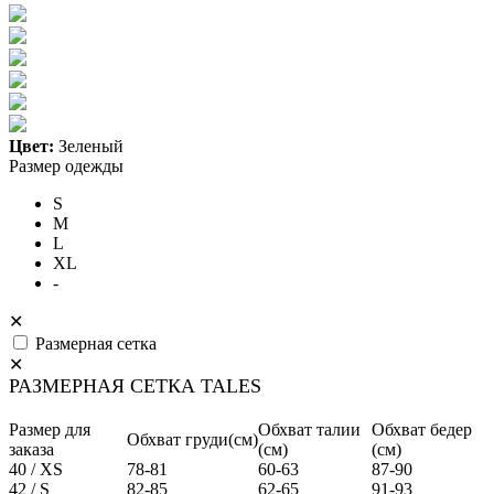
Цвет:
Зеленый
Размер одежды
S
M
L
XL
-
✕
Размерная сетка
✕
РАЗМЕРНАЯ СЕТКА TALES
Размер для
Обхват талии
Обхват бедер
Обхват груди(см)
заказа
(см)
(см)
40 / XS
78-81
60-63
87-90
42 / S
82-85
62-65
91-93