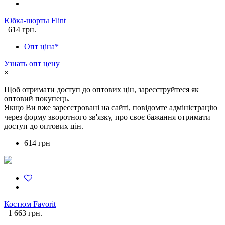
Юбка-шорты Flint
614 грн.
Опт ціна*
Узнать опт цену
×
Щоб отримати доступ до оптових цін, зареєструйтеся як
оптовий покупець.
Якщо Ви вже зареєстровані на сайті, повідомте адміністрацію
через форму зворотного зв'язку, про своє бажання отримати
доступ до оптових цін.
614 грн
Костюм Favorit
1 663 грн.