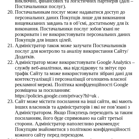
виключно, фінансових та логістичних партнерів (далі –
Постачальники послуг).
Постачальникам послуг може надаватися доступ до
персональних даних Покупців лише для виконання
вищевказаних завдань та в об’ємі, достатньому для їх
виконання. Постачальники послуг зобов’язані не
розкривати і не використовувати персональних даних
Покупців для інших цілей.
Адміністратор також може залучати Постачальників
послуг для контролю та аналізу використання Сайту/
Додатків.
Адміністратор може використовувати Google Analytics –
службу веб-аналітики, яка відслідковує та звітує про
трафік Сайту та може використовувати зібрані дані для
контекстуалізації і персоналізації оголошень власної
рекламної мережі. Політика конфіденційності Google
розміщена за посиланням:
https://policies.google.com/privacy?hl=uk .
Сайт може містити посилання на інші сайти, які мають
інших власників та адміністраторів і які не пов’язані з
Адміністратором. Якщо Покупець переходить за таким
посиланням, його буде спрямовано на сайт третьої
сторони. Адміністратор наполегливо рекомендує
Покупцям знайомитися з політикою конфіденційності
кожного сайту перед переходом.