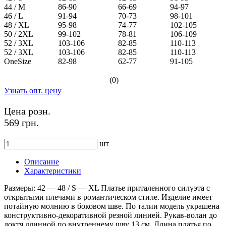
44 / M
86-90
66-69
94-97
46 / L
91-94
70-73
98-101
48 / XL
95-98
74-77
102-105
50 / 2XL
99-102
78-81
106-109
52 / 3XL
103-106
82-85
110-113
52 / 3XL
103-106
82-85
110-113
OneSize
82-98
62-77
91-105
(0)
Узнать опт. цену
Цена розн.
569 грн.
шт
Описание
Характеристики
Размеры: 42 ― 48 / S ― XL Платье приталенного силуэта с
открытыми плечами в романтическом стиле. Изделие имеет
потайную молнию в боковом шве. По талии модель украшена
конструктивно-декоративной резной линией. Рукав-волан до
локтя длинной по внутреннему шву 13 см. Длина платья по