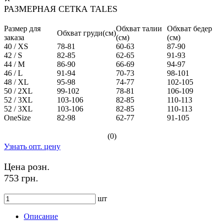
РАЗМЕРНАЯ СЕТКА TALES
Размер для
Обхват талии
Обхват бедер
Обхват груди(см)
заказа
(см)
(см)
40 / XS
78-81
60-63
87-90
42 / S
82-85
62-65
91-93
44 / M
86-90
66-69
94-97
46 / L
91-94
70-73
98-101
48 / XL
95-98
74-77
102-105
50 / 2XL
99-102
78-81
106-109
52 / 3XL
103-106
82-85
110-113
52 / 3XL
103-106
82-85
110-113
OneSize
82-98
62-77
91-105
(0)
Узнать опт. цену
Цена розн.
753 грн.
шт
Описание