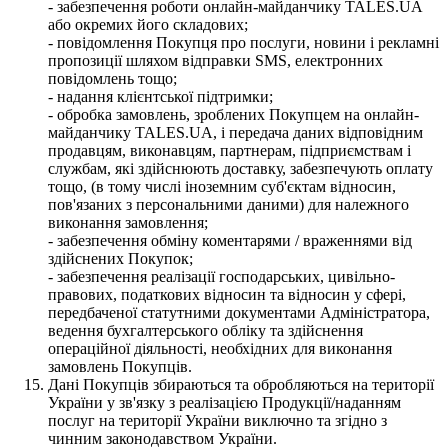
- забезпечення роботи онлайн-майданчику TALES.UA
або окремих його складових;
- повідомлення Покупця про послуги, новини і рекламні
пропозиції шляхом відправки SMS, електронних
повідомлень тощо;
- надання клієнтської підтримки;
- обробка замовлень, зроблених Покупцем на онлайн-
майданчику TALES.UA, і передача даних відповідним
продавцям, виконавцям, партнерам, підприємствам і
службам, які здійснюють доставку, забезпечують оплату
тощо, (в тому числі іноземним суб'єктам відносин,
пов'язаних з персональними даними) для належного
виконання замовлення;
- забезпечення обміну коментарями / враженнями від
здійснених Покупок;
- забезпечення реалізації господарських, цивільно-
правових, податкових відносин та відносин у сфері,
передбаченої статутними документами Адміністратора,
ведення бухгалтерського обліку та здійснення
операційної діяльності, необхідних для виконання
замовлень Покупців.
Дані Покупців збираються та обробляються на території
України у зв'язку з реалізацією Продукції/наданням
послуг на території України виключно та згідно з
чинним законодавством України.