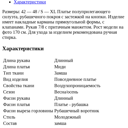
Характеристики
Размеры: 42 ― 48 / S ― XL Платье полуприлегающего
силуэта, рубашечного покроя с застежкой на кнопки. Изделие
имеет накладные карманы прямоугольной формы, с
клапанами. Рукав 7/8 с притачным манжетом. Рост модели на
фото 170 см. Для ухода за изделием рекомендована ручная
стирка.
Характеристики
Длина рукава
Длинный
Длина платья
Миди
Тип ткани
Замша
Вид изделия
Повседневное платье
Свойства ткани
Воздухопроницаемость
Сезон
Весна/осень
Фасон рукава
Длинный
Фасон платья
Платье - рубашка
Фасон выреза горловины
Рубашечный воротник
Стиль
Молодежный
Состав
замша