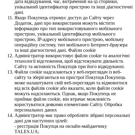
дата відвідування, час, витрачений на ці сторінки,
унікальний ідентифікатор пристрою та інші діагностичні
дані.
Якщо Покупець отримує доступ до Сайту через
Додаток, дані про використання можуть містити
інформацію про тип використовуваного мобільного
пристрою, унікальний ідентифікатор мобільного
пристрою, IP-адресу мобільного пристрою, мобільну
операційну систему, тип мобільного Інтернет-браузера
та інші діагностичні дані. Файли cookie
Адміністратор використовує файли cookie та аналогічні
технології відстеження, щоб відстежувати діяльність
Сайту та активність Покупців при його відвідуванні.
Файли cookie надсилаються у веб-переглядач із веб-
сайту та зберігаються на пристрої Покупця.Покупець
може налаштувати свій веб-переглядач та відмовитися
від всіх файлів cookie або вказати, коли файли cookie
можуть надсилаються. Однак, якщо Покупець не
приймає файли cookie, він втрачає можливість
користуватися деякими елементами Сайту. Обробка
персональних даних
Адміністратор має право обробляти зібрані персональні
дані для наступних цілей:
- реєстрація Покупця на онлайн-майданчику
TALES.UA;