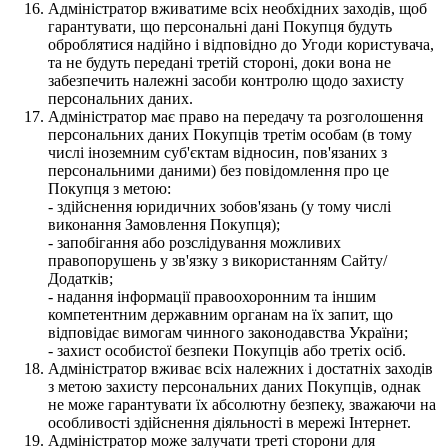
Адміністратор вживатиме всіх необхідних заходів, щоб
гарантувати, що персональні дані Покупця будуть
оброблятися надійно і відповідно до Угоди користувача,
та не будуть передані третій стороні, доки вона не
забезпечить належні засоби контролю щодо захисту
персональних даних.
Адміністратор має право на передачу та розголошення
персональних даних Покупців третім особам (в тому
числі іноземним суб'єктам відносин, пов'язаних з
персональними даними) без повідомлення про це
Покупця з метою:
- здійснення юридичних зобов'язань (у тому числі
виконання Замовлення Покупця);
- запобігання або розслідування можливих
правопорушень у зв'язку з використанням Сайту/
Додатків;
- надання інформації правоохоронним та іншим
компетентним державним органам на їх запит, що
відповідає вимогам чинного законодавства України;
- захист особистої безпеки Покупців або третіх осіб.
Адміністратор вживає всіх належних і достатніх заходів
з метою захисту персональних даних Покупців, однак
не може гарантувати їх абсолютну безпеку, зважаючи на
особливості здійснення діяльності в мережі Інтернет.
Адміністратор може залучати треті сторони для