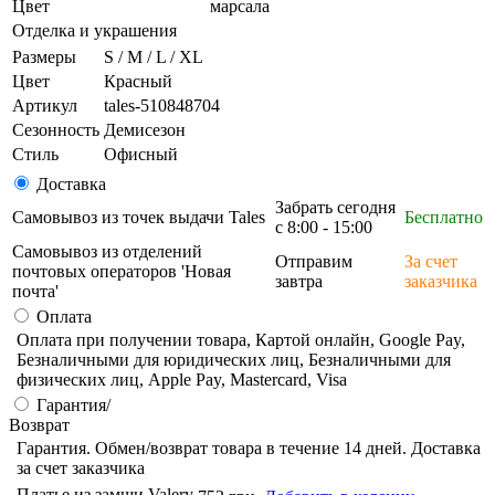
Цвет
марсала
Отделка и украшения
Размеры
S / M / L / XL
Цвет
Красный
Артикул
tales-510848704
Сезонность
Демисезон
Стиль
Офисный
Доставка
Забрать сегодня
Самовывоз из точек выдачи Tales
Бесплатно
с 8:00 - 15:00
Самовывоз из отделений
Отправим
За счет
почтовых операторов 'Новая
завтра
заказчика
почта'
Оплата
Оплата при получении товара, Картой онлайн, Google Pay,
Безналичными для юридических лиц, Безналичными для
физических лиц, Apple Pay, Mastercard, Visa
Гарантия/
Возврат
Гарантия. Обмен/возврат товара в течение 14 дней. Доставка
за счет заказчика
Платье из замши Valery