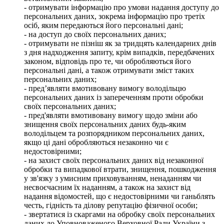
- отримувати інформацію про умови надання доступу до
персональних даних, зокрема інформацію про третіх
осіб, яким передаються його персональні дані;
- на доступ до своїх персональних даних;
- отримувати не пізніш як за тридцять календарних днів
з дня надходження запиту, крім випадків, передбачених
законом, відповідь про те, чи обробляються його
персональні дані, а також отримувати зміст таких
персональних даних;
- пред’являти вмотивовану вимогу володільцю
персональних даних із запереченням проти обробки
своїх персональних даних;
- пред'являти вмотивовану вимогу щодо зміни або
знищення своїх персональних даних будь-яким
володільцем та розпорядником персональних даних,
якщо ці дані обробляються незаконно чи є
недостовірними;
- на захист своїх персональних даних від незаконної
обробки та випадкової втрати, знищення, пошкодження
у зв'язку з умисним приховуванням, ненаданням чи
несвоєчасним їх наданням, а також на захист від
надання відомостей, що є недостовірними чи ганьблять
честь, гідність та ділову репутацію фізичної особи;
- звертатися із скаргами на обробку своїх персональних
даних до Уповноваженого Верховної Ради України з