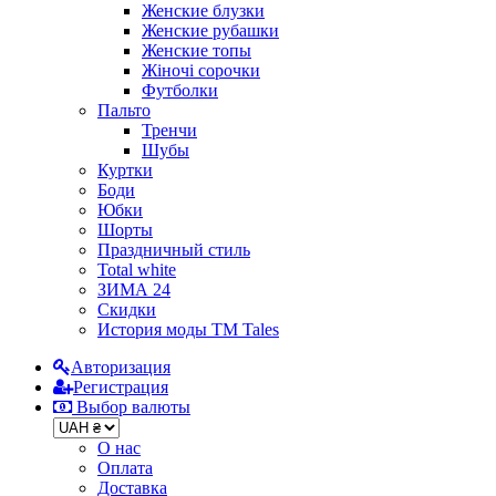
Женские блузки
Женские рубашки
Женские топы
Жіночі сорочки
Футболки
Пальто
Тренчи
Шубы
Куртки
Боди
Юбки
Шорты
Праздничный стиль
Total white
ЗИМА 24
Скидки
История моды ТМ Tales
Авторизация
Регистрация
Выбор валюты
О нас
Оплата
Доставка