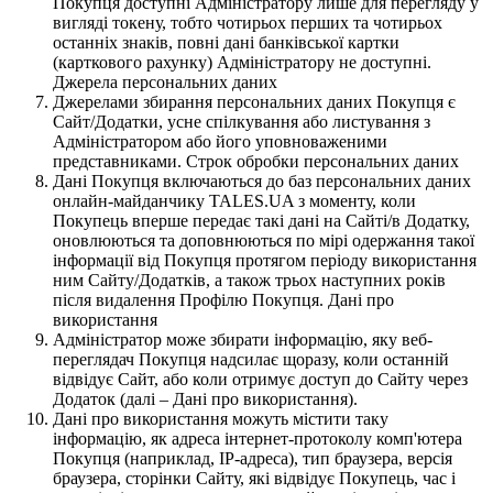
Покупця доступні Адміністратору лише для перегляду у
вигляді токену, тобто чотирьох перших та чотирьох
останніх знаків, повні дані банківської картки
(карткового рахунку) Адміністратору не доступні.
Джерела персональних даних
Джерелами збирання персональних даних Покупця є
Сайт/Додатки, усне спілкування або листування з
Адміністратором або його уповноваженими
представниками. Строк обробки персональних даних
Дані Покупця включаються до баз персональних даних
онлайн-майданчику TALES.UA з моменту, коли
Покупець вперше передає такі дані на Сайті/в Додатку,
оновлюються та доповнюються по мірі одержання такої
інформації від Покупця протягом періоду використання
ним Сайту/Додатків, а також трьох наступних років
після видалення Профілю Покупця. Дані про
використання
Адміністратор може збирати інформацію, яку веб-
переглядач Покупця надсилає щоразу, коли останній
відвідує Сайт, або коли отримує доступ до Сайту через
Додаток (далі – Дані про використання).
Дані про використання можуть містити таку
інформацію, як адреса інтернет-протоколу комп'ютера
Покупця (наприклад, IP-адреса), тип браузера, версія
браузера, сторінки Сайту, які відвідує Покупець, час і