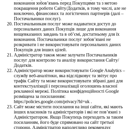
виконання зобов’язань перед Покупцями та з метою
покращення роботи Сайту/Додатків, в тому числі, але не
виключно, фінансових та логістичних партнерів (далі –
Постачальники послуг).
Постачальникам послуг може надаватися доступ до
персональних даних Покупців лише для виконання
вищевказаних завдань та в об’ємі, достатньому для їх
виконання. Постачальники послуг зобов’язані не
розкривати і не використовувати персональних даних
Покупців для інших цілей.
Адміністратор також може залучати Постачальників
послуг для контролю та аналізу використання Сайту/
Додатків.
Адміністратор може використовувати Google Analytics –
службу веб-аналітики, яка відслідковує та звітує про
трафік Сайту та може використовувати зібрані дані для
контекстуалізації і персоналізації оголошень власної
рекламної мережі. Політика конфіденційності Google
розміщена за посиланням:
https://policies.google.com/privacy?hl=uk .
Сайт може містити посилання на інші сайти, які мають
інших власників та адміністраторів і які не пов’язані з
Адміністратором. Якщо Покупець переходить за таким
посиланням, його буде спрямовано на сайт третьої
сторони. Адміністратор наполегливо рекомендує