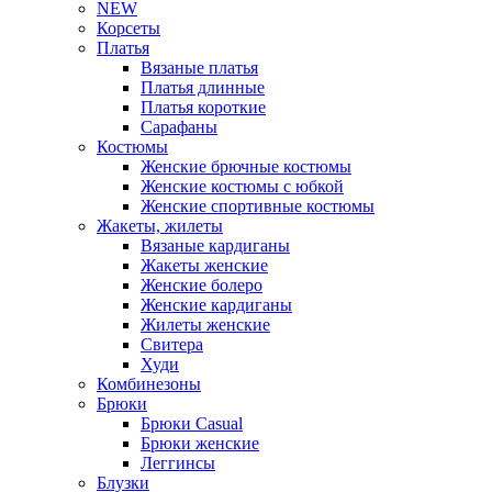
NEW
Корсеты
Платья
Вязаные платья
Платья длинные
Платья короткие
Сарафаны
Костюмы
Женские брючные костюмы
Женские костюмы с юбкой
Женские спортивные костюмы
Жакеты, жилеты
Вязаные кардиганы
Жакеты женские
Женские болеро
Женские кардиганы
Жилеты женские
Свитера
Худи
Комбинезоны
Брюки
Брюки Casual
Брюки женские
Леггинсы
Блузки