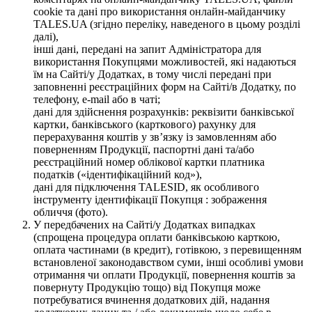
cookie та дані про використання онлайн-майданчику
TALES.UA (згідно переліку, наведеного в цьому розділі
далі),
інші дані, передані на запит Адміністратора для
використання Покупцями можливостей, які надаються
їм на Сайті/у Додатках, в тому числі передані при
заповненні реєстраційних форм на Сайті/в Додатку, по
телефону, e-mail або в чаті;
дані для здійснення розрахунків: реквізити банківської
картки, банківського (карткового) рахунку для
перерахування коштів у зв’язку із замовленням або
поверненням Продукції, паспортні дані та/або
реєстраційний номер облікової картки платника
податків («ідентифікаційний код»),
дані для підключення TALESID, як особливого
інструменту ідентифікації Покупця : зображення
обличчя (фото).
У передбачених на Сайті/у Додатках випадках
(спрощена процедура оплати банківською карткою,
оплата частинами (в кредит), готівкою, з перевищенням
встановленої законодавством суми, інші особливі умови
отримання чи оплати Продукції, повернення коштів за
повернуту Продукцію тощо) від Покупця може
потребуватися вчинення додаткових дій, надання