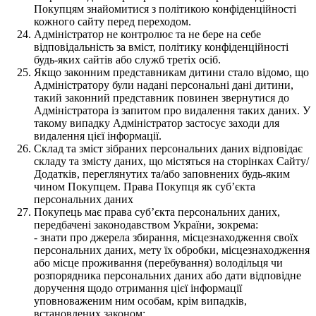
Покупцям знайомитися з політикою конфіденційності
кожного сайту перед переходом.
Адміністратор не контролює та не бере на себе
відповідальність за вміст, політику конфіденційності
будь-яких сайтів або служб третіх осіб.
Якщо законним представникам дитини стало відомо, що
Адміністратору були надані персональні дані дитини,
такий законний представник повинен звернутися до
Адміністратора із запитом про видалення таких даних. У
такому випадку Адміністратор застосує заходи для
видалення цієї інформації.
Склад та зміст зібраних персональних даних відповідає
складу та змісту даних, що містяться на сторінках Сайту/
Додатків, переглянутих та/або заповнених будь-яким
чином Покупцем. Права Покупця як суб’єкта
персональних даних
Покупець має права суб’єкта персональних даних,
передбачені законодавством України, зокрема:
- знати про джерела збирання, місцезнаходження своїх
персональних даних, мету їх обробки, місцезнаходження
або місце проживання (перебування) володільця чи
розпорядника персональних даних або дати відповідне
доручення щодо отримання цієї інформації
уповноваженим ним особам, крім випадків,
встановлених законом;