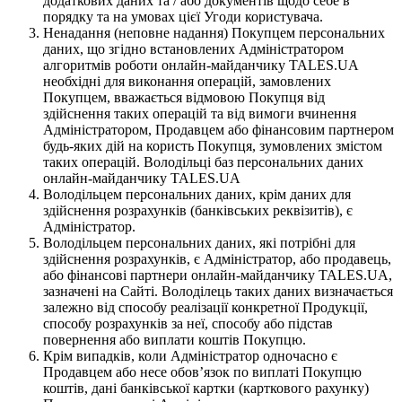
додаткових даних та / або документів щодо себе в
порядку та на умовах цієї Угоди користувача.
Ненадання (неповне надання) Покупцем персональних
даних, що згідно встановлених Адміністратором
алгоритмів роботи онлайн-майданчику TALES.UA
необхідні для виконання операцій, замовлених
Покупцем, вважається відмовою Покупця від
здійснення таких операцій та від вимоги вчинення
Адміністратором, Продавцем або фінансовим партнером
будь-яких дій на користь Покупця, зумовлених змістом
таких операцій. Володільці баз персональних даних
онлайн-майданчику TALES.UA
Володільцем персональних даних, крім даних для
здійснення розрахунків (банківських реквізитів), є
Адміністратор.
Володільцем персональних даних, які потрібні для
здійснення розрахунків, є Адміністратор, або продавець,
або фінансові партнери онлайн-майданчику TALES.UA,
зазначені на Сайті. Володілець таких даних визначається
залежно від способу реалізації конкретної Продукції,
способу розрахунків за неї, способу або підстав
повернення або виплати коштів Покупцю.
Крім випадків, коли Адміністратор одночасно є
Продавцем або несе обов’язок по виплаті Покупцю
коштів, дані банківської картки (карткового рахунку)