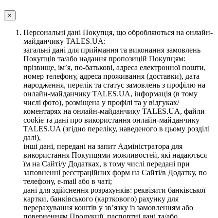
×
Персональні дані Покупця, що обробляються на онлайн-
майданчику TALES.UA:
загальні дані для приймання та виконання замовлень
Покупців та/або надання пропозицій Покупцям:
прізвище, ім’я, по-батькові, адреса електронної пошти,
номер телефону, адреса проживання (доставки), дата
народження, перелік та статус замовлень з профілю на
онлайн-майданчику TALES.UA, інформація (в тому
числі фото), розміщена у профілі та у відгуках/
коментарях на онлайн-майданчику TALES.UA, файли
cookie та дані про використання онлайн-майданчику
TALES.UA (згідно переліку, наведеного в цьому розділі
далі),
інші дані, передані на запит Адміністратора для
використання Покупцями можливостей, які надаються
їм на Сайті/у Додатках, в тому числі передані при
заповненні реєстраційних форм на Сайті/в Додатку, по
телефону, e-mail або в чаті;
дані для здійснення розрахунків: реквізити банківської
картки, банківського (карткового) рахунку для
перерахування коштів у зв’язку із замовленням або
поверненням Продукції, паспортні дані та/або