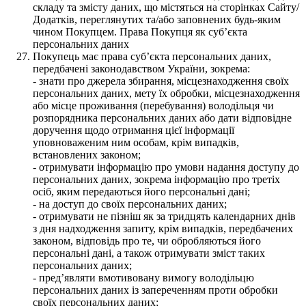
складу та змісту даних, що містяться на сторінках Сайту/
Додатків, переглянутих та/або заповнених будь-яким
чином Покупцем. Права Покупця як суб’єкта
персональних даних
Покупець має права суб’єкта персональних даних,
передбачені законодавством України, зокрема:
- знати про джерела збирання, місцезнаходження своїх
персональних даних, мету їх обробки, місцезнаходження
або місце проживання (перебування) володільця чи
розпорядника персональних даних або дати відповідне
доручення щодо отримання цієї інформації
уповноваженим ним особам, крім випадків,
встановлених законом;
- отримувати інформацію про умови надання доступу до
персональних даних, зокрема інформацію про третіх
осіб, яким передаються його персональні дані;
- на доступ до своїх персональних даних;
- отримувати не пізніш як за тридцять календарних днів
з дня надходження запиту, крім випадків, передбачених
законом, відповідь про те, чи обробляються його
персональні дані, а також отримувати зміст таких
персональних даних;
- пред’являти вмотивовану вимогу володільцю
персональних даних із запереченням проти обробки
своїх персональних даних;