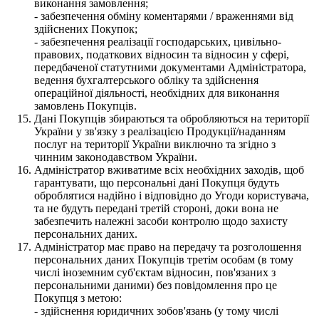
виконання замовлення;
- забезпечення обміну коментарями / враженнями від
здійснених Покупок;
- забезпечення реалізації господарських, цивільно-
правових, податкових відносин та відносин у сфері,
передбаченої статутними документами Адміністратора,
ведення бухгалтерського обліку та здійснення
операційної діяльності, необхідних для виконання
замовлень Покупців.
Дані Покупців збираються та обробляються на території
України у зв'язку з реалізацією Продукції/наданням
послуг на території України виключно та згідно з
чинним законодавством України.
Адміністратор вживатиме всіх необхідних заходів, щоб
гарантувати, що персональні дані Покупця будуть
оброблятися надійно і відповідно до Угоди користувача,
та не будуть передані третій стороні, доки вона не
забезпечить належні засоби контролю щодо захисту
персональних даних.
Адміністратор має право на передачу та розголошення
персональних даних Покупців третім особам (в тому
числі іноземним суб'єктам відносин, пов'язаних з
персональними даними) без повідомлення про це
Покупця з метою:
- здійснення юридичних зобов'язань (у тому числі