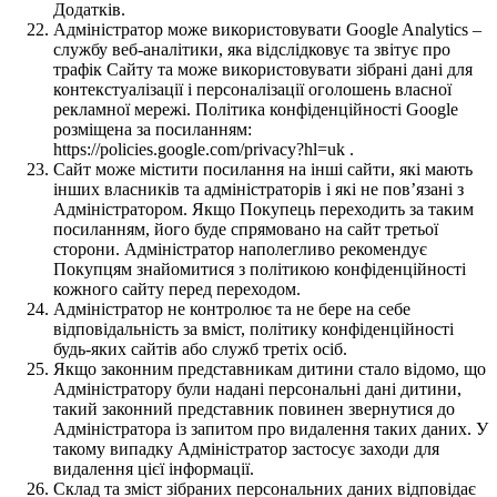
Додатків.
Адміністратор може використовувати Google Analytics –
службу веб-аналітики, яка відслідковує та звітує про
трафік Сайту та може використовувати зібрані дані для
контекстуалізації і персоналізації оголошень власної
рекламної мережі. Політика конфіденційності Google
розміщена за посиланням:
https://policies.google.com/privacy?hl=uk .
Сайт може містити посилання на інші сайти, які мають
інших власників та адміністраторів і які не пов’язані з
Адміністратором. Якщо Покупець переходить за таким
посиланням, його буде спрямовано на сайт третьої
сторони. Адміністратор наполегливо рекомендує
Покупцям знайомитися з політикою конфіденційності
кожного сайту перед переходом.
Адміністратор не контролює та не бере на себе
відповідальність за вміст, політику конфіденційності
будь-яких сайтів або служб третіх осіб.
Якщо законним представникам дитини стало відомо, що
Адміністратору були надані персональні дані дитини,
такий законний представник повинен звернутися до
Адміністратора із запитом про видалення таких даних. У
такому випадку Адміністратор застосує заходи для
видалення цієї інформації.
Склад та зміст зібраних персональних даних відповідає