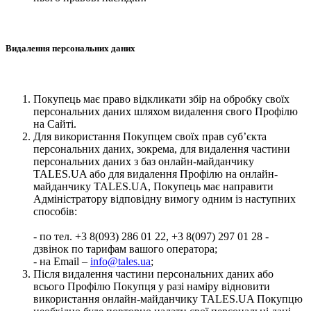
Видалення персональних даних
Покупець має право відкликати збір на обробку своїх
персональних даних шляхом видалення свого Профілю
на Сайті.
Для використання Покупцем своїх прав суб’єкта
персональних даних, зокрема, для видалення частини
персональних даних з баз онлайн-майданчику
TALES.UA або для видалення Профілю на онлайн-
майданчику TALES.UA, Покупець має направити
Адміністратору відповідну вимогу одним із наступних
способів:
- по тел. +3 8(093) 286 01 22, +3 8(097) 297 01 28 -
дзвінок по тарифам вашого оператора;
- на Email –
info@tales.ua
;
Після видалення частини персональних даних або
всього Профілю Покупця у разі наміру відновити
використання онлайн-майданчику TALES.UA Покупцю