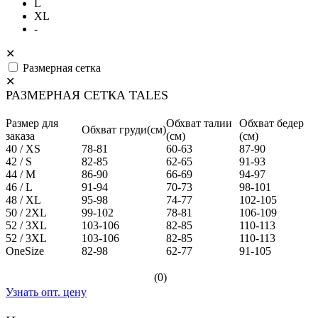
L
XL
-
✕
Размерная сетка
✕
РАЗМЕРНАЯ СЕТКА TALES
Размер для
Обхват талии
Обхват бедер
Обхват груди(см)
заказа
(см)
(см)
40 / XS
78-81
60-63
87-90
42 / S
82-85
62-65
91-93
44 / M
86-90
66-69
94-97
46 / L
91-94
70-73
98-101
48 / XL
95-98
74-77
102-105
50 / 2XL
99-102
78-81
106-109
52 / 3XL
103-106
82-85
110-113
52 / 3XL
103-106
82-85
110-113
OneSize
82-98
62-77
91-105
(0)
Узнать опт. цену