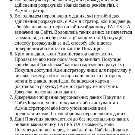
здійснення розрахунків (банківських реквізитів), є
Адміністратор.
Володільцем персональних даних, які потрібні для
здійснення розрахунків, є Адміністратор, або продавець,
або фінансові партнери онлайн-майданчику TALES.UA,
зазначені на Сайті. Володілець таких даних визначається
залежно від способу реалізації конкретної Продукції,
способу розрахунків за неї, способу або підстав
повернення або виплати коштів Покупцю.
Крім випадків, коли Адміністратор одночасно є
Продавцем або несе обов’язок по виплаті Покупцю
коштів, дані банківської картки (карткового рахунку)
Покупця доступні Адміністратору лише для перегляду у
вигляді токену, тобто чотирьох перших та чотирьох
останніх знаків, повні дані банківської картки
(карткового рахунку) Адміністратору не доступні.
Джерела персональних даних
Джерелами збирання персональних даних Покупця є
Сайт/Додатки, усне спілкування або листування з
Адміністратором або його уповноваженими
представниками. Строк обробки персональних даних
Дані Покупця включаються до баз персональних даних
онлайн-майданчику TALES.UA з моменту, коли
Покупець вперше передає такі дані на Сайті/в Додатку,