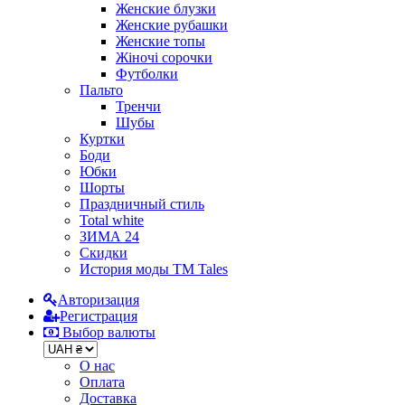
Женские блузки
Женские рубашки
Женские топы
Жіночі сорочки
Футболки
Пальто
Тренчи
Шубы
Куртки
Боди
Юбки
Шорты
Праздничный стиль
Total white
ЗИМА 24
Скидки
История моды ТМ Tales
Авторизация
Регистрация
Выбор валюты
О нас
Оплата
Доставка