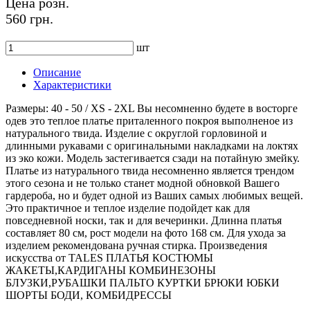
Цена розн.
560 грн.
шт
Описание
Характеристики
Размеры: 40 - 50 / XS - 2XL Вы несомненно будете в восторге
одев это теплое платье приталенного покроя выполненое из
натурального твида. Изделие с округлой горловиной и
длинными рукавами с оригинальными накладками на локтях
из эко кожи. Модель застегивается сзади на потайную змейку.
Платье из натурального твида несомненно является трендом
этого сезона и не только станет модной обновкой Вашего
гардероба, но и будет одной из Ваших самых любимых вещей.
Это практичное и теплое изделие подойдет как для
повседневной носки, так и для вечеринки. Длинна платья
составляет 80 см, рост модели на фото 168 см. Для ухода за
изделием рекомендована ручная стирка. Произведения
искусства от TALES ПЛАТЬЯ КОСТЮМЫ
ЖАКЕТЫ,КАРДИГАНЫ КОМБИНЕЗОНЫ
БЛУЗКИ,РУБАШКИ ПАЛЬТО КУРТКИ БРЮКИ ЮБКИ
ШОРТЫ БОДИ, КОМБИДРЕССЫ