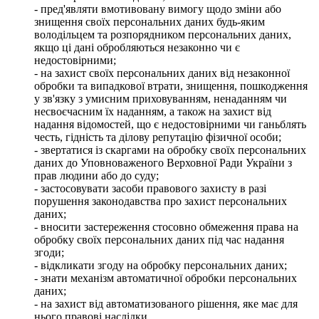
- пред'являти вмотивовану вимогу щодо зміни або
знищення своїх персональних даних будь-яким
володільцем та розпорядником персональних даних,
якщо ці дані обробляються незаконно чи є
недостовірними;
- на захист своїх персональних даних від незаконної
обробки та випадкової втрати, знищення, пошкодження
у зв'язку з умисним приховуванням, ненаданням чи
несвоєчасним їх наданням, а також на захист від
надання відомостей, що є недостовірними чи ганьблять
честь, гідність та ділову репутацію фізичної особи;
- звертатися із скаргами на обробку своїх персональних
даних до Уповноваженого Верховної Ради України з
прав людини або до суду;
- застосовувати засоби правового захисту в разі
порушення законодавства про захист персональних
даних;
- вносити застереження стосовно обмеження права на
обробку своїх персональних даних під час надання
згоди;
- відкликати згоду на обробку персональних даних;
- знати механізм автоматичної обробки персональних
даних;
- на захист від автоматизованого рішення, яке має для
нього правові наслідки.