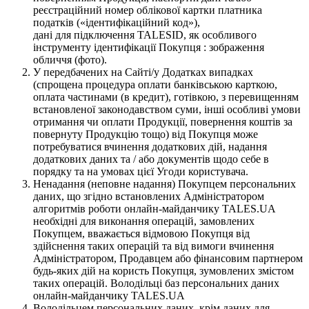
реєстраційний номер облікової картки платника
податків («ідентифікаційний код»),
дані для підключення TALESID, як особливого
інструменту ідентифікації Покупця : зображення
обличчя (фото).
У передбачених на Сайті/у Додатках випадках
(спрощена процедура оплати банківською карткою,
оплата частинами (в кредит), готівкою, з перевищенням
встановленої законодавством суми, інші особливі умови
отримання чи оплати Продукції, повернення коштів за
повернуту Продукцію тощо) від Покупця може
потребуватися вчинення додаткових дій, надання
додаткових даних та / або документів щодо себе в
порядку та на умовах цієї Угоди користувача.
Ненадання (неповне надання) Покупцем персональних
даних, що згідно встановлених Адміністратором
алгоритмів роботи онлайн-майданчику TALES.UA
необхідні для виконання операцій, замовлених
Покупцем, вважається відмовою Покупця від
здійснення таких операцій та від вимоги вчинення
Адміністратором, Продавцем або фінансовим партнером
будь-яких дій на користь Покупця, зумовлених змістом
таких операцій. Володільці баз персональних даних
онлайн-майданчику TALES.UA
Володільцем персональних даних, крім даних для