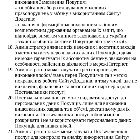
виконання Замовлення Покупця);
- запобігання або розслідування можливих
правопорушень у зв'язку з використанням Сайту/
Додатків;
- надання інформації правоохоронним та іншим
компетентним державним органам на їх запит, що
відповідає вимогам чинного законодавства України;
- захист особистої безпеки Покупців або третіх осіб.
Адміністратор вживає всіх належних і достатніх заходів
з метою захисту персональних даних Покупців, однак
не може гарантувати їх абсолютну безпеку, зважаючи на
особливості здійснення діяльності в мережі Інтернет.
Адміністратор може залучати треті сторони для
виконання зобов’язань перед Покупцями та з метою
покращення роботи Сайту/Додатків, в тому числі, але не
виключно, фінансових та логістичних партнерів (далі –
Постачальники послуг).
Постачальникам послуг може надаватися доступ до
персональних даних Покупців лише для виконання
вищевказаних завдань та в об’ємі, достатньому для їх
виконання. Постачальники послуг зобов’язані не
розкривати і не використовувати персональних даних
Покупців для інших цілей.
Адміністратор також може залучати Постачальників
послуг для контролю та аналізу використання Сайту/