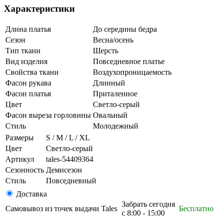
Характеристики
Длина платья
До середины бедра
Сезон
Весна/осень
Тип ткани
Шерсть
Вид изделия
Повседневное платье
Свойства ткани
Воздухопроницаемость
Фасон рукава
Длинный
Фасон платья
Приталенное
Цвет
Светло-серый
Фасон выреза горловины
Овальный
Стиль
Молодежный
Размеры
S / M / L / XL
Цвет
Светло-серый
Артикул
tales-54409364
Сезонность
Демисезон
Стиль
Повседневный
Доставка
Забрать сегодня
Самовывоз из точек выдачи Tales
Бесплатно
с 8:00 - 15:00