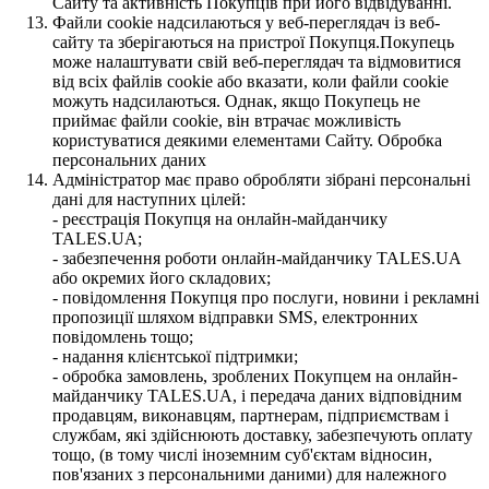
Сайту та активність Покупців при його відвідуванні.
Файли cookie надсилаються у веб-переглядач із веб-
сайту та зберігаються на пристрої Покупця.Покупець
може налаштувати свій веб-переглядач та відмовитися
від всіх файлів cookie або вказати, коли файли cookie
можуть надсилаються. Однак, якщо Покупець не
приймає файли cookie, він втрачає можливість
користуватися деякими елементами Сайту. Обробка
персональних даних
Адміністратор має право обробляти зібрані персональні
дані для наступних цілей:
- реєстрація Покупця на онлайн-майданчику
TALES.UA;
- забезпечення роботи онлайн-майданчику TALES.UA
або окремих його складових;
- повідомлення Покупця про послуги, новини і рекламні
пропозиції шляхом відправки SMS, електронних
повідомлень тощо;
- надання клієнтської підтримки;
- обробка замовлень, зроблених Покупцем на онлайн-
майданчику TALES.UA, і передача даних відповідним
продавцям, виконавцям, партнерам, підприємствам і
службам, які здійснюють доставку, забезпечують оплату
тощо, (в тому числі іноземним суб'єктам відносин,
пов'язаних з персональними даними) для належного