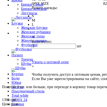
Брюки
ONE SIZE
82
Брюки Casual
Размер одежды:
Брюки женские
Леггинсы
S
M
Блузки
L
Женские блузки
-
Женские рубашки
Женские топы
✕
Жіночі сорочки
Количество:
Футболки
шт
Пальто
Тренчи
Узнать о оптовой цене
Шубы
×
Куртки
Чтобы получить доступ к оптовым ценам, ре
Боди
Если Вы уже зарегистрированы на сайте, со
Юбки
Покупая 3 шт. или больше, при переходе в корзину товар переч
Шорты
Праздничный стиль
Total white
1390 грн.
ЗИМА 24
Цена розн.
Скидки