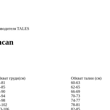
ncan
хват груди(см)
Обхват талии (см)
-81
60-63
-85
62-65
-90
66-69
-94
70-73
-98
74-77
-102
78-81
3-106
82-85