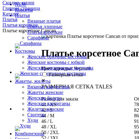
Скидки, акции
NEW
Главная страница
Корсеты
Каталог
Платья
Платья
Вязаные платья
Платья короткие
Платья длинные
Платье корсетное Cancan
Платья короткие
Сарафаны
Платье корсетное Ca
Костюмы
Женские брючные костюмы
Женские костюмы с юбкой
Женские спортивные костюмы
Цвет одежды:
Черный
Размерная сетка
✕
Жакеты, жилеты
РАЗМЕРНАЯ СЕТКА TALES
Вязаные кардиганы
Жакеты женские
Женские болеро
Размер для заказа
Об
Женские кардиганы
40 / XS
78
Жилеты женские
42 / S
82
Свитера
44 / M
86
Худи
46 / L
91
48 / XL
95
50 / 2XL
99
Комбинезоны
52 / 3XL
10