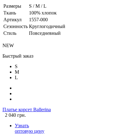
Размеры
S / M / L
Ткань
100% хлопок
Артикул
1557-000
Сезонность
Круглогодичный
Стиль
Повседневный
NEW
Быстрый заказ
S
M
L
Платье корсет Ballerina
2 040 грн.
Узнать
оптовую цену