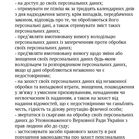
- на доступ до своїх персональних даних;
- отримувати не пізніш як за тридцять календарних днів
з дня надходження запиту, крім випадків, передбачених
законом, відповідь про те, чи обробляються його
персональні дані, а також отримувати зміст таких
персональних даних;
- пред’являти вмотивовану вимогу володільцю
персональних даних із запереченням проти обробки
своїх персональних даних;
- пред'являти вмотивовану вимогу щодо зміни або
знищення своїх персональних даних будь-яким
володільцем та розпорядником персональних даних,
якщо ці дані обробляються незаконно чи є
недостовірними;
- на захист своїх персональних даних від незаконної
обробки та випадкової втрати, знищення, пошкодження
у зв'язку з умисним приховуванням, ненаданням чи
несвоєчасним їх наданням, а також на захист від
надання відомостей, що є недостовірними чи ганьблять
честь, гідність та ділову репутацію фізичної особи;
- звертатися із скаргами на обробку своїх персональних
даних до Уповноваженого Верховної Ради України з
прав людини або до суду;
- застосовувати засоби правового захисту в разі
порушення законодавства про захист персональних