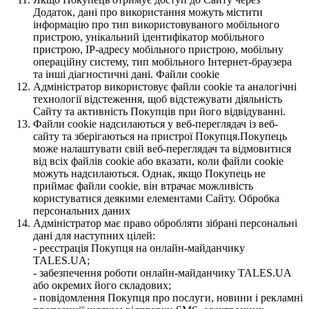
Додаток, дані про використання можуть містити
інформацію про тип використовуваного мобільного
пристрою, унікальний ідентифікатор мобільного
пристрою, IP-адресу мобільного пристрою, мобільну
операційну систему, тип мобільного Інтернет-браузера
та інші діагностичні дані. Файли cookie
Адміністратор використовує файли cookie та аналогічні
технології відстеження, щоб відстежувати діяльність
Сайту та активність Покупців при його відвідуванні.
Файли cookie надсилаються у веб-переглядач із веб-
сайту та зберігаються на пристрої Покупця.Покупець
може налаштувати свій веб-переглядач та відмовитися
від всіх файлів cookie або вказати, коли файли cookie
можуть надсилаються. Однак, якщо Покупець не
приймає файли cookie, він втрачає можливість
користуватися деякими елементами Сайту. Обробка
персональних даних
Адміністратор має право обробляти зібрані персональні
дані для наступних цілей:
- реєстрація Покупця на онлайн-майданчику
TALES.UA;
- забезпечення роботи онлайн-майданчику TALES.UA
або окремих його складових;
- повідомлення Покупця про послуги, новини і рекламні