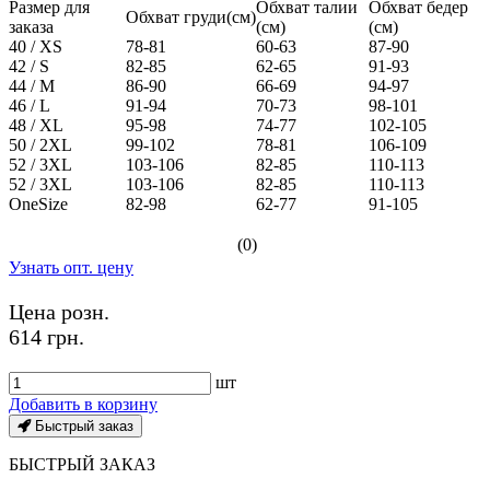
Размер для
Обхват талии
Обхват бедер
Обхват груди(см)
заказа
(см)
(см)
40 / XS
78-81
60-63
87-90
42 / S
82-85
62-65
91-93
44 / M
86-90
66-69
94-97
46 / L
91-94
70-73
98-101
48 / XL
95-98
74-77
102-105
50 / 2XL
99-102
78-81
106-109
52 / 3XL
103-106
82-85
110-113
52 / 3XL
103-106
82-85
110-113
OneSize
82-98
62-77
91-105
(0)
Узнать опт. цену
Цена розн.
614 грн.
шт
Добавить в корзину
Быстрый заказ
БЫСТРЫЙ ЗАКАЗ