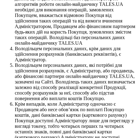
алгоритмів роботи онлайн-майданчику TALES.UA
необхідні для виконання операцій, замовлених
Покупцем, вважається відмовою Покупця від
здійснення таких операцій та від вимоги вчинення
Адміністратором, Продавцем або фінансовим партнером
будь-яких дій на користь Покупця, зумовлених змістом
таких операцій. Володільці баз персональних даних
онлайн-майданчику TALES.UA
Володільцем персональних даних, крім даних для
здійснення розрахунків (банківських реквізитів), є
Адміністратор.
Володільцем персональних даних, які потрібні для
здійснення розрахунків, є Адміністратор, або продавець,
або фінансові партнери онлайн-майданчику TALES.UA,
зазначені на Сайті. Володілець таких даних визначається
залежно від способу реалізації конкретної Продукції,
способу розрахунків за неї, способу або підстав
повернення або виплати коштів Покупцю.
Крім випадків, коли Адміністратор одночасно є
Продавцем або несе обов’язок по виплаті Покупцю
коштів, дані банківської картки (карткового рахунку)
Покупця доступні Адміністратору лише для перегляду у
вигляді токену, тобто чотирьох перших та чотирьох
останніх знаків, повні дані банківської картки
(карткового рахунку) Адміністратору не доступні.