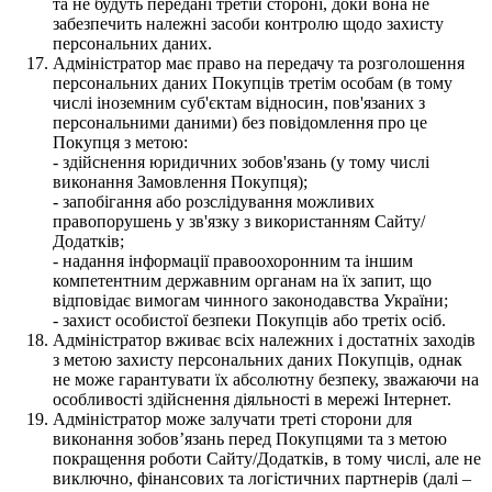
та не будуть передані третій стороні, доки вона не
забезпечить належні засоби контролю щодо захисту
персональних даних.
Адміністратор має право на передачу та розголошення
персональних даних Покупців третім особам (в тому
числі іноземним суб'єктам відносин, пов'язаних з
персональними даними) без повідомлення про це
Покупця з метою:
- здійснення юридичних зобов'язань (у тому числі
виконання Замовлення Покупця);
- запобігання або розслідування можливих
правопорушень у зв'язку з використанням Сайту/
Додатків;
- надання інформації правоохоронним та іншим
компетентним державним органам на їх запит, що
відповідає вимогам чинного законодавства України;
- захист особистої безпеки Покупців або третіх осіб.
Адміністратор вживає всіх належних і достатніх заходів
з метою захисту персональних даних Покупців, однак
не може гарантувати їх абсолютну безпеку, зважаючи на
особливості здійснення діяльності в мережі Інтернет.
Адміністратор може залучати треті сторони для
виконання зобов’язань перед Покупцями та з метою
покращення роботи Сайту/Додатків, в тому числі, але не
виключно, фінансових та логістичних партнерів (далі –