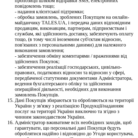
пропозиції шляхом відправки SMS, електронних
повідомлень тощо;
- надання клієнтської підтримки;
- обробка замовлень, зроблених Покупцем на онлайн-
майданчику TALES.UA, і передача даних відповідним
продавцям, виконавцям, партнерам, підприємствам і
службам, які здійснюють доставку, забезпечують оплату
тощо, (в тому числі іноземним суб'єктам відносин,
пов'язаних з персональними даними) для належного
виконання замовлення;
- забезпечення обміну коментарями / враженнями від
здійснених Покупок;
- забезпечення реалізації господарських, цивільно-
правових, податкових відносин та відносин у сфері,
передбаченої статутними документами Адміністратора,
ведення бухгалтерського обліку та здійснення
операційної діяльності, необхідних для виконання
замовлень Покупців.
Дані Покупців збираються та обробляються на території
України у зв'язку з реалізацією Продукції/наданням
послуг на території України виключно та згідно з
чинним законодавством України.
Адміністратор вживатиме всіх необхідних заходів, щоб
гарантувати, що персональні дані Покупця будуть
оброблятися надійно і відповідно до Угоди користувача,