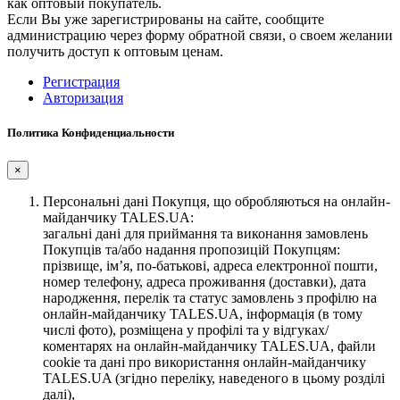
как оптовый покупатель.
Если Вы уже зарегистрированы на сайте, сообщите
администрацию через форму обратной связи, о своем желании
получить доступ к оптовым ценам.
Регистрация
Авторизация
Политика Конфиденциальности
×
Персональні дані Покупця, що обробляються на онлайн-
майданчику TALES.UA:
загальні дані для приймання та виконання замовлень
Покупців та/або надання пропозицій Покупцям:
прізвище, ім’я, по-батькові, адреса електронної пошти,
номер телефону, адреса проживання (доставки), дата
народження, перелік та статус замовлень з профілю на
онлайн-майданчику TALES.UA, інформація (в тому
числі фото), розміщена у профілі та у відгуках/
коментарях на онлайн-майданчику TALES.UA, файли
cookie та дані про використання онлайн-майданчику
TALES.UA (згідно переліку, наведеного в цьому розділі
далі),