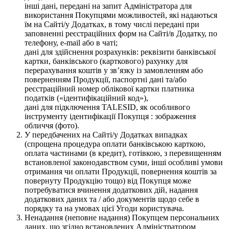
інші дані, передані на запит Адміністратора для
використання Покупцями можливостей, які надаються
їм на Сайті/у Додатках, в тому числі передані при
заповненні реєстраційних форм на Сайті/в Додатку, по
телефону, e-mail або в чаті;
дані для здійснення розрахунків: реквізити банківської
картки, банківського (карткового) рахунку для
перерахування коштів у зв’язку із замовленням або
поверненням Продукції, паспортні дані та/або
реєстраційний номер облікової картки платника
податків («ідентифікаційний код»),
дані для підключення TALESID, як особливого
інструменту ідентифікації Покупця : зображення
обличчя (фото).
У передбачених на Сайті/у Додатках випадках
(спрощена процедура оплати банківською карткою,
оплата частинами (в кредит), готівкою, з перевищенням
встановленої законодавством суми, інші особливі умови
отримання чи оплати Продукції, повернення коштів за
повернуту Продукцію тощо) від Покупця може
потребуватися вчинення додаткових дій, надання
додаткових даних та / або документів щодо себе в
порядку та на умовах цієї Угоди користувача.
Ненадання (неповне надання) Покупцем персональних
даних, що згідно встановлених Адміністратором