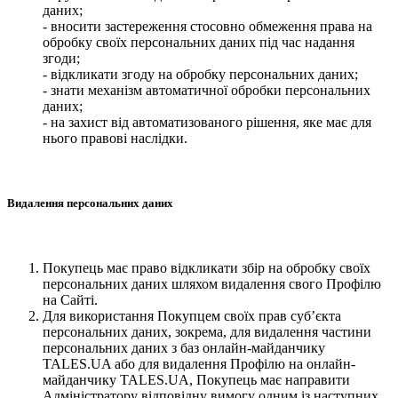
даних;
- вносити застереження стосовно обмеження права на
обробку своїх персональних даних під час надання
згоди;
- відкликати згоду на обробку персональних даних;
- знати механізм автоматичної обробки персональних
даних;
- на захист від автоматизованого рішення, яке має для
нього правові наслідки.
Видалення персональних даних
Покупець має право відкликати збір на обробку своїх
персональних даних шляхом видалення свого Профілю
на Сайті.
Для використання Покупцем своїх прав суб’єкта
персональних даних, зокрема, для видалення частини
персональних даних з баз онлайн-майданчику
TALES.UA або для видалення Профілю на онлайн-
майданчику TALES.UA, Покупець має направити
Адміністратору відповідну вимогу одним із наступних