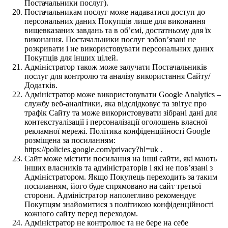
Постачальники послуг).
Постачальникам послуг може надаватися доступ до
персональних даних Покупців лише для виконання
вищевказаних завдань та в об’ємі, достатньому для їх
виконання. Постачальники послуг зобов’язані не
розкривати і не використовувати персональних даних
Покупців для інших цілей.
Адміністратор також може залучати Постачальників
послуг для контролю та аналізу використання Сайту/
Додатків.
Адміністратор може використовувати Google Analytics –
службу веб-аналітики, яка відслідковує та звітує про
трафік Сайту та може використовувати зібрані дані для
контекстуалізації і персоналізації оголошень власної
рекламної мережі. Політика конфіденційності Google
розміщена за посиланням:
https://policies.google.com/privacy?hl=uk .
Сайт може містити посилання на інші сайти, які мають
інших власників та адміністраторів і які не пов’язані з
Адміністратором. Якщо Покупець переходить за таким
посиланням, його буде спрямовано на сайт третьої
сторони. Адміністратор наполегливо рекомендує
Покупцям знайомитися з політикою конфіденційності
кожного сайту перед переходом.
Адміністратор не контролює та не бере на себе