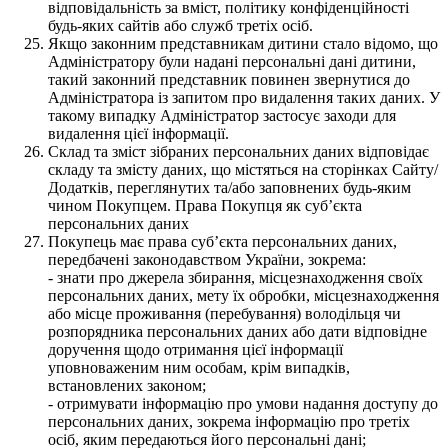
відповідальність за вміст, політику конфіденційності
будь-яких сайтів або служб третіх осіб.
Якщо законним представникам дитини стало відомо, що
Адміністратору були надані персональні дані дитини,
такий законний представник повинен звернутися до
Адміністратора із запитом про видалення таких даних. У
такому випадку Адміністратор застосує заходи для
видалення цієї інформації.
Склад та зміст зібраних персональних даних відповідає
складу та змісту даних, що містяться на сторінках Сайту/
Додатків, переглянутих та/або заповнених будь-яким
чином Покупцем. Права Покупця як суб’єкта
персональних даних
Покупець має права суб’єкта персональних даних,
передбачені законодавством України, зокрема:
- знати про джерела збирання, місцезнаходження своїх
персональних даних, мету їх обробки, місцезнаходження
або місце проживання (перебування) володільця чи
розпорядника персональних даних або дати відповідне
доручення щодо отримання цієї інформації
уповноваженим ним особам, крім випадків,
встановлених законом;
- отримувати інформацію про умови надання доступу до
персональних даних, зокрема інформацію про третіх
осіб, яким передаються його персональні дані;