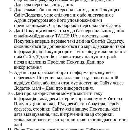
Джерела персональних даних
Джерелами збирання персональних даних Покупця є
Сайт/Додатки, усне спілкування або листування з
Адміністратором або його уповноваженими
представниками. Строк обробки персональних даних
Дані Покупця включаються до баз персональних даних
онлайн-майданчику TALES.UA з моменту, коли
Покупець вперше передає такі дані на Сайті/в Додатку,
оновлюються та доповнюються по мірі одержання такої
інформації від Покупця протягом періоду використання
ним Сайту/Додатків, а також трьох наступних років
після видалення Профілю Покупця. Дані про
використання
Адміністратор може збирати інформацію, яку веб-
переглядач Покупця надсилає щоразу, коли останній
відвідує Сайт, або коли отримує доступ до Сайту через
Додаток (далі – Дані про використання).
Дані про використання можуть містити таку
інформацію, як адреса інтернет-протоколу комп'ютера
Покупця (наприклад, IP-адреса), тип браузера, версія
браузера, сторінки Сайту, які відвідує Покупець, час і
дата відвідування, час, витрачений на ці сторінки,
унікальний ідентифікатор пристрою та інші діагностичні
дані.
Якщо Покупець отримує доступ до Сайту через