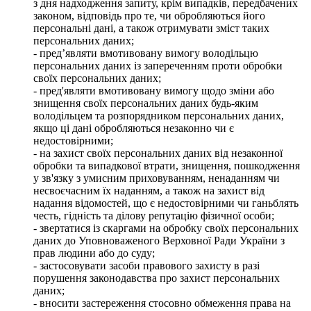
з дня надходження запиту, крім випадків, передбачених
законом, відповідь про те, чи обробляються його
персональні дані, а також отримувати зміст таких
персональних даних;
- пред’являти вмотивовану вимогу володільцю
персональних даних із запереченням проти обробки
своїх персональних даних;
- пред'являти вмотивовану вимогу щодо зміни або
знищення своїх персональних даних будь-яким
володільцем та розпорядником персональних даних,
якщо ці дані обробляються незаконно чи є
недостовірними;
- на захист своїх персональних даних від незаконної
обробки та випадкової втрати, знищення, пошкодження
у зв'язку з умисним приховуванням, ненаданням чи
несвоєчасним їх наданням, а також на захист від
надання відомостей, що є недостовірними чи ганьблять
честь, гідність та ділову репутацію фізичної особи;
- звертатися із скаргами на обробку своїх персональних
даних до Уповноваженого Верховної Ради України з
прав людини або до суду;
- застосовувати засоби правового захисту в разі
порушення законодавства про захист персональних
даних;
- вносити застереження стосовно обмеження права на