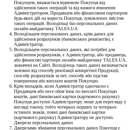
Покупцем, вважається відмовою Покупця від
здійснення таких операцій та від вимоги вчинення
Адміністратором, Продавцем або фінансовим партнером
будь-яких дій на користь Покупця, зумовлених змістом
таких операцій. Володільці баз персональних даних
онлайн-майданчику TALES.UA
Володільцем персональних даних, крім даних для
здійснення розрахунків (банківських реквізитів), є
Адміністратор.
Володільцем персональних даних, які потрібні для
здійснення розрахунків, є Адміністратор, або продавець,
або фінансові партнери онлайн-майданчику TALES.UA,
зазначені на Сайті. Володілець таких даних визначається
залежно від способу реалізації конкретної Продукції,
способу розрахунків за неї, способу або підстав
повернення або виплати коштів Покупцю.
Крім випадків, коли Адміністратор одночасно є
Продавцем або несе обов’язок по виплаті Покупцю
коштів, дані банківської картки (карткового рахунку)
Покупця доступні Адміністратору лише для перегляду у
вигляді токену, тобто чотирьох перших та чотирьох
останніх знаків, повні дані банківської картки
(карткового рахунку) Адміністратору не доступні.
Джерела персональних даних
Джерелами збирання персональних даних Покупця є