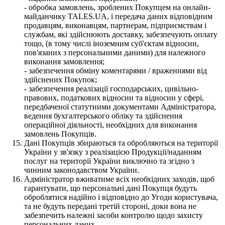
- обробка замовлень, зроблених Покупцем на онлайн-
майданчику TALES.UA, і передача даних відповідним
продавцям, виконавцям, партнерам, підприємствам і
службам, які здійснюють доставку, забезпечують оплату
тощо, (в тому числі іноземним суб'єктам відносин,
пов'язаних з персональними даними) для належного
виконання замовлення;
- забезпечення обміну коментарями / враженнями від
здійснених Покупок;
- забезпечення реалізації господарських, цивільно-
правових, податкових відносин та відносин у сфері,
передбаченої статутними документами Адміністратора,
ведення бухгалтерського обліку та здійснення
операційної діяльності, необхідних для виконання
замовлень Покупців.
Дані Покупців збираються та обробляються на території
України у зв'язку з реалізацією Продукції/наданням
послуг на території України виключно та згідно з
чинним законодавством України.
Адміністратор вживатиме всіх необхідних заходів, щоб
гарантувати, що персональні дані Покупця будуть
оброблятися надійно і відповідно до Угоди користувача,
та не будуть передані третій стороні, доки вона не
забезпечить належні засоби контролю щодо захисту
персональних даних.