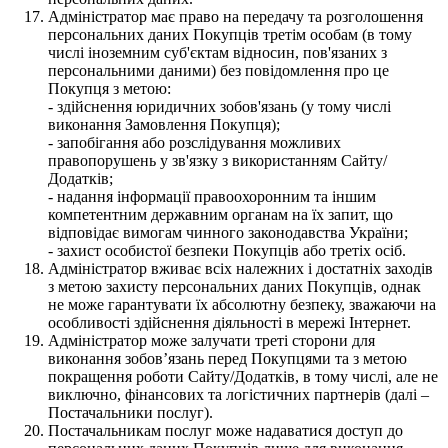
Адміністратор має право на передачу та розголошення
персональних даних Покупців третім особам (в тому
числі іноземним суб'єктам відносин, пов'язаних з
персональними даними) без повідомлення про це
Покупця з метою:
- здійснення юридичних зобов'язань (у тому числі
виконання Замовлення Покупця);
- запобігання або розслідування можливих
правопорушень у зв'язку з використанням Сайту/
Додатків;
- надання інформації правоохоронним та іншим
компетентним державним органам на їх запит, що
відповідає вимогам чинного законодавства України;
- захист особистої безпеки Покупців або третіх осіб.
Адміністратор вживає всіх належних і достатніх заходів
з метою захисту персональних даних Покупців, однак
не може гарантувати їх абсолютну безпеку, зважаючи на
особливості здійснення діяльності в мережі Інтернет.
Адміністратор може залучати треті сторони для
виконання зобов’язань перед Покупцями та з метою
покращення роботи Сайту/Додатків, в тому числі, але не
виключно, фінансових та логістичних партнерів (далі –
Постачальники послуг).
Постачальникам послуг може надаватися доступ до