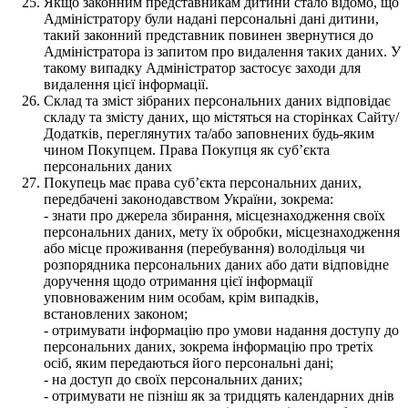
Якщо законним представникам дитини стало відомо, що
Адміністратору були надані персональні дані дитини,
такий законний представник повинен звернутися до
Адміністратора із запитом про видалення таких даних. У
такому випадку Адміністратор застосує заходи для
видалення цієї інформації.
Склад та зміст зібраних персональних даних відповідає
складу та змісту даних, що містяться на сторінках Сайту/
Додатків, переглянутих та/або заповнених будь-яким
чином Покупцем. Права Покупця як суб’єкта
персональних даних
Покупець має права суб’єкта персональних даних,
передбачені законодавством України, зокрема:
- знати про джерела збирання, місцезнаходження своїх
персональних даних, мету їх обробки, місцезнаходження
або місце проживання (перебування) володільця чи
розпорядника персональних даних або дати відповідне
доручення щодо отримання цієї інформації
уповноваженим ним особам, крім випадків,
встановлених законом;
- отримувати інформацію про умови надання доступу до
персональних даних, зокрема інформацію про третіх
осіб, яким передаються його персональні дані;
- на доступ до своїх персональних даних;
- отримувати не пізніш як за тридцять календарних днів