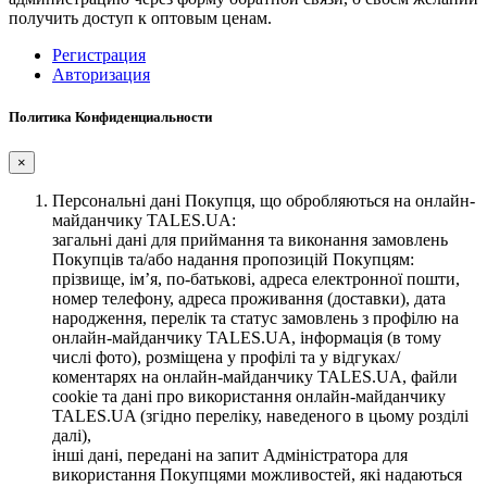
получить доступ к оптовым ценам.
Регистрация
Авторизация
Политика Конфиденциальности
×
Персональні дані Покупця, що обробляються на онлайн-
майданчику TALES.UA:
загальні дані для приймання та виконання замовлень
Покупців та/або надання пропозицій Покупцям:
прізвище, ім’я, по-батькові, адреса електронної пошти,
номер телефону, адреса проживання (доставки), дата
народження, перелік та статус замовлень з профілю на
онлайн-майданчику TALES.UA, інформація (в тому
числі фото), розміщена у профілі та у відгуках/
коментарях на онлайн-майданчику TALES.UA, файли
cookie та дані про використання онлайн-майданчику
TALES.UA (згідно переліку, наведеного в цьому розділі
далі),
інші дані, передані на запит Адміністратора для
використання Покупцями можливостей, які надаються