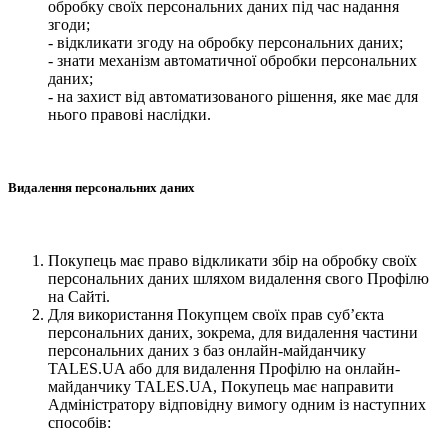
обробку своїх персональних даних під час надання
згоди;
- відкликати згоду на обробку персональних даних;
- знати механізм автоматичної обробки персональних
даних;
- на захист від автоматизованого рішення, яке має для
нього правові наслідки.
Видалення персональних даних
Покупець має право відкликати збір на обробку своїх
персональних даних шляхом видалення свого Профілю
на Сайті.
Для використання Покупцем своїх прав суб’єкта
персональних даних, зокрема, для видалення частини
персональних даних з баз онлайн-майданчику
TALES.UA або для видалення Профілю на онлайн-
майданчику TALES.UA, Покупець має направити
Адміністратору відповідну вимогу одним із наступних
способів: