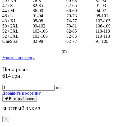
40 / XS
78-81
60-63
87-90
42 / S
82-85
62-65
91-93
44 / M
86-90
66-69
94-97
46 / L
91-94
70-73
98-101
48 / XL
95-98
74-77
102-105
50 / 2XL
99-102
78-81
106-109
52 / 3XL
103-106
82-85
110-113
52 / 3XL
103-106
82-85
110-113
OneSize
82-98
62-77
91-105
(0)
Узнать опт. цену
Цена розн.
614 грн.
шт
Добавить в корзину
Быстрый заказ
БЫСТРЫЙ ЗАКАЗ
×