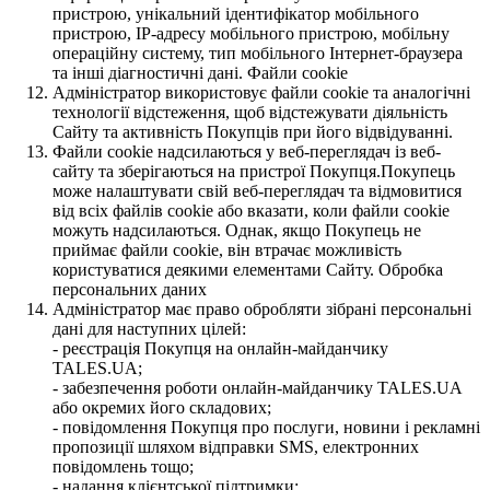
пристрою, унікальний ідентифікатор мобільного
пристрою, IP-адресу мобільного пристрою, мобільну
операційну систему, тип мобільного Інтернет-браузера
та інші діагностичні дані. Файли cookie
Адміністратор використовує файли cookie та аналогічні
технології відстеження, щоб відстежувати діяльність
Сайту та активність Покупців при його відвідуванні.
Файли cookie надсилаються у веб-переглядач із веб-
сайту та зберігаються на пристрої Покупця.Покупець
може налаштувати свій веб-переглядач та відмовитися
від всіх файлів cookie або вказати, коли файли cookie
можуть надсилаються. Однак, якщо Покупець не
приймає файли cookie, він втрачає можливість
користуватися деякими елементами Сайту. Обробка
персональних даних
Адміністратор має право обробляти зібрані персональні
дані для наступних цілей:
- реєстрація Покупця на онлайн-майданчику
TALES.UA;
- забезпечення роботи онлайн-майданчику TALES.UA
або окремих його складових;
- повідомлення Покупця про послуги, новини і рекламні
пропозиції шляхом відправки SMS, електронних
повідомлень тощо;
- надання клієнтської підтримки;