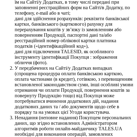
їм на Сайті/у Додатках, в тому числі передані при
заповненні реєстраційних форм на Сайті/в Додатку, по
телефону, e-mail або в чаті;
дані для здійснення розрахунків: реквізити банківської
картки, банківського (карткового) рахунку для
перерахування коштів у зв’язку із замовленням або
поверненням Продукції, паспортні дані та/або
реєстраційний номер облікової картки платника
податків («ідентифікаційний код»),
дані для підключення TALESID, як особливого
інструменту ідентифікації Покупця : зображення
обличчя (фото).
У передбачених на Сайті/у Додатках випадках
(спрощена процедура оплати банківською карткою,
оплата частинами (в кредит), готівкою, з перевищенням
встановленої законодавством суми, інші особливі умови
отримання чи оплати Продукції, повернення коштів за
повернуту Продукцію тощо) від Покупця може
потребуватися вчинення додаткових дій, надання
додаткових даних та / або документів щодо себе в
порядку та на умовах цієї Угоди користувача.
Ненадання (неповне надання) Покупцем персональних
даних, що згідно встановлених Адміністратором
алгоритмів роботи онлайн-майданчику TALES.UA
необхідні для виконання операцій, замовлених