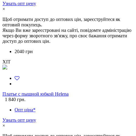
Узнать опт цену
×
Щоб отримати доступ до оптових цін, зареєструйтеся як
оптовий покупець.
Якщо Ви вже зареєстровані на сайті, повідомте адміністрацію
через форму зворотного зв'язку, про своє бажання отримати
доступ до оптових цін.
2040 грн
ХІТ
Платье с пышной юбкой Helena
1 840 грн.
Опт ціна*
Узнать опт цену
×
Щоб отримати доступ до оптових цін, зареєструйтеся як