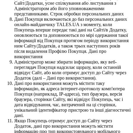
Сайт/Додатки, усне спілкування або листування з
Адміністратором або його уповноваженими
представниками. Строк обробки персональних даних
Дані Покупця включаються до баз персональних даних
онлайн-майданчику TALES.UA з моменту, коли
Покупець вперше передає такі дані на Сайті/в Додатку,
оновлюються та доповнюються по мірі одержання такої
інформації від Покупця протягом періоду використання
ним Сайту/Додатків, а також трьох наступних років
після видалення Профілю Покупця. Дані про
використання
Адміністратор може збирати інформацію, яку веб-
переглядач Покупця надсилає щоразу, коли останній
відвідує Сайт, або коли отримує доступ до Сайту через
Додаток (далі – Дані про використання).
Дані про використання можуть містити таку
інформацію, як адреса інтернет-протоколу комп'ютера
Покупця (наприклад, IP-адреса), тип браузера, версія
браузера, сторінки Сайту, які відвідує Покупець, час і
дата відвідування, час, витрачений на ці сторінки,
унікальний ідентифікатор пристрою та інші діагностичні
дані.
Якщо Покупець отримує доступ до Сайту через
Додаток, дані про використання можуть містити
інформацію про тип використовуваного мобільного