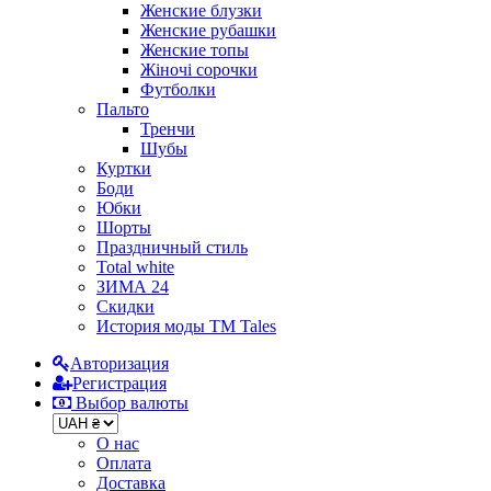
Женские блузки
Женские рубашки
Женские топы
Жіночі сорочки
Футболки
Пальто
Тренчи
Шубы
Куртки
Боди
Юбки
Шорты
Праздничный стиль
Total white
ЗИМА 24
Скидки
История моды ТМ Tales
Авторизация
Регистрация
Выбор валюты
О нас
Оплата
Доставка