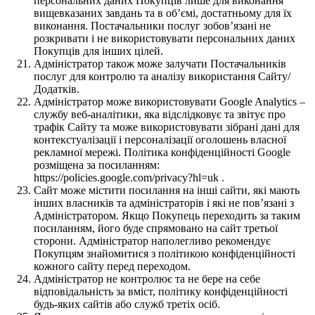
персональних даних Покупців лише для виконання
вищевказаних завдань та в об’ємі, достатньому для їх
виконання. Постачальники послуг зобов’язані не
розкривати і не використовувати персональних даних
Покупців для інших цілей.
Адміністратор також може залучати Постачальників
послуг для контролю та аналізу використання Сайту/
Додатків.
Адміністратор може використовувати Google Analytics –
службу веб-аналітики, яка відслідковує та звітує про
трафік Сайту та може використовувати зібрані дані для
контекстуалізації і персоналізації оголошень власної
рекламної мережі. Політика конфіденційності Google
розміщена за посиланням:
https://policies.google.com/privacy?hl=uk .
Сайт може містити посилання на інші сайти, які мають
інших власників та адміністраторів і які не пов’язані з
Адміністратором. Якщо Покупець переходить за таким
посиланням, його буде спрямовано на сайт третьої
сторони. Адміністратор наполегливо рекомендує
Покупцям знайомитися з політикою конфіденційності
кожного сайту перед переходом.
Адміністратор не контролює та не бере на себе
відповідальність за вміст, політику конфіденційності
будь-яких сайтів або служб третіх осіб.