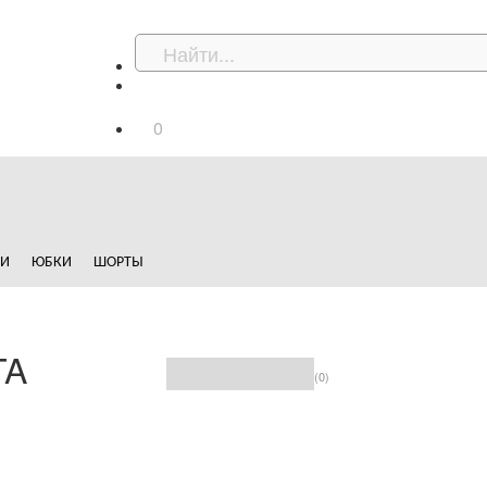
0
ДИ
ЮБКИ
ШОРТЫ
TA
(0)