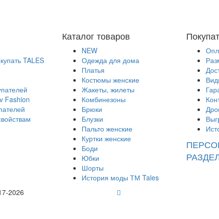
Каталог товаров
Покупа
NEW
Опл
окупать TALES
Одежда для дома
Раз
Платья
Дос
Костюмы женские
Вид
упателей
Жакеты, жилеты
Гар
v Fashion
Комбинезоны
Кон
пателей
Брюки
Дро
свойствам
Блузки
Выг
Пальто женские
Ист
Куртки женские
ПЕРСО
Боди
РАЗДЕ
Юбки
Шорты
История моды ТМ Tales
17-2026