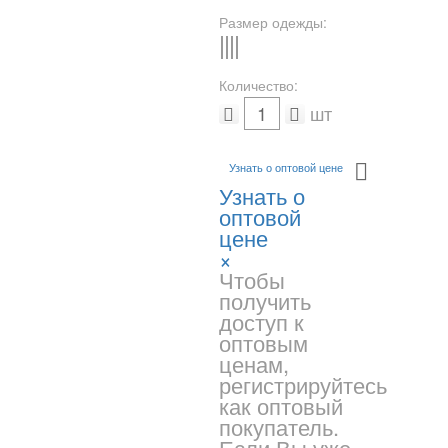
Размер одежды:
S
M
L
-
Количество:
шт
Узнать о оптовой цене
Узнать о
оптовой
цене
×
Чтобы
получить
доступ к
оптовым
ценам,
регистрируйтесь
как оптовый
покупатель.
Если Вы уже