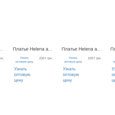
 с пышной юбкой Helena
Платье Helena атлас
Платье Helena атлас
S
M
L
S
M
L
S
Узнать
Узнать
рн.
2301 грн.
2301 грн.
оптовую цену
оптовую цену
о
Узнать
Узнать
У
оптовую
оптовую
о
цену
цену
ц