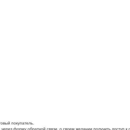
товый покупатель.
 через форму обратной связи, о своем желании получить доступ к