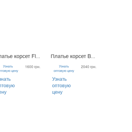
Платье корсет Flamingo
Платье корсет Ballerina
M
L
S
M
L
Узнать
Узнать
1600 грн.
2040 грн.
птовую цену
оптовую цену
знать
Узнать
птовую
оптовую
ену
цену