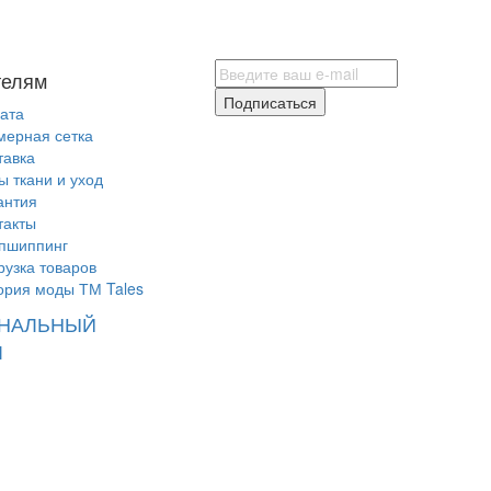
телям
Подписаться
ата
мерная сетка
тавка
ы ткани и уход
антия
такты
пшиппинг
рузка товаров
ория моды ТМ Tales
НАЛЬНЫЙ
Л