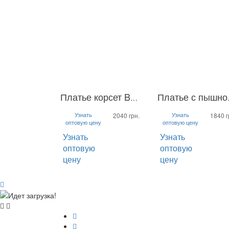
Платье корсет Ballerina
Платье
S
M
L
S
M
L
Узнать
Узнать
2040 грн.
1840 г
оптовую цену
оптовую цену
Узнать
Узнать
оптовую
оптовую
цену
цену