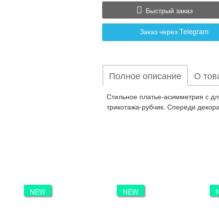
Быстрый заказ
Заказ через Telegram
Полное описание
О тов
Стильное платье-асимметрия с д
трикотажа-рубчик. Спереди декор
NEW
NEW