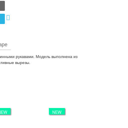
аре
линными рукавами. Модель выполнена из
ативные вырезы.
NEW
NEW