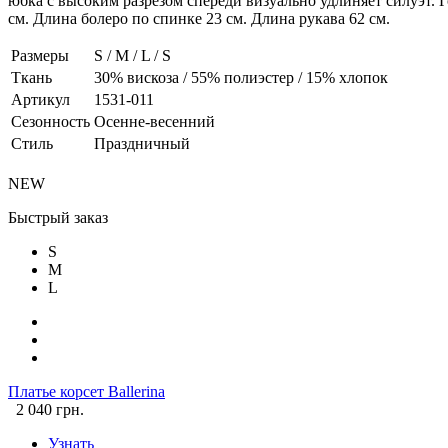
юбка с высоким разрезом спереди визуально удлиняет силуэт. 
см. Длина болеро по спинке 23 см. Длина рукава 62 см.
Размеры
S / M / L / S
Ткань
30% вискоза / 55% полиэстер / 15% хлопок
Артикул
1531-011
Сезонность
Осенне-весенний
Стиль
Праздничный
NEW
Быстрый заказ
S
M
L
Платье корсет Ballerina
2 040 грн.
Узнать