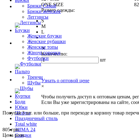
Брюки
ONE SIZE
82
Брюки Casual
Размер одежды:
Брюки женские
Леггинсы
S
M
Блузки
L
Женские блузки
-
Женские рубашки
Женские топы
✕
Жіночі сорочки
Количество:
Футболки
шт
Пальто
Тренчи
Узнать о оптовой цене
Шубы
×
Куртки
Чтобы получить доступ к оптовым ценам, ре
Боди
Если Вы уже зарегистрированы на сайте, со
Юбки
Покупая 3 шт. или больше, при переходе в корзину товар переч
Шорты
Праздничный стиль
Total white
805 грн.
ЗИМА 24
Цена розн.
Скидки