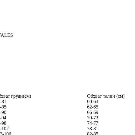
хват груди(см)
Обхват талии (см)
-81
60-63
-85
62-65
-90
66-69
-94
70-73
-98
74-77
-102
78-81
3-106
82-85