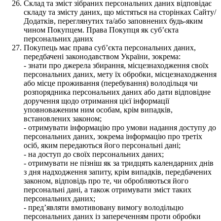
Склад та зміст зібраних персональних даних відповідає
складу та змісту даних, що містяться на сторінках Сайту/
Додатків, переглянутих та/або заповнених будь-яким
чином Покупцем. Права Покупця як суб’єкта
персональних даних
Покупець має права суб’єкта персональних даних,
передбачені законодавством України, зокрема:
- знати про джерела збирання, місцезнаходження своїх
персональних даних, мету їх обробки, місцезнаходження
або місце проживання (перебування) володільця чи
розпорядника персональних даних або дати відповідне
доручення щодо отримання цієї інформації
уповноваженим ним особам, крім випадків,
встановлених законом;
- отримувати інформацію про умови надання доступу до
персональних даних, зокрема інформацію про третіх
осіб, яким передаються його персональні дані;
- на доступ до своїх персональних даних;
- отримувати не пізніш як за тридцять календарних днів
з дня надходження запиту, крім випадків, передбачених
законом, відповідь про те, чи обробляються його
персональні дані, а також отримувати зміст таких
персональних даних;
- пред’являти вмотивовану вимогу володільцю
персональних даних із запереченням проти обробки