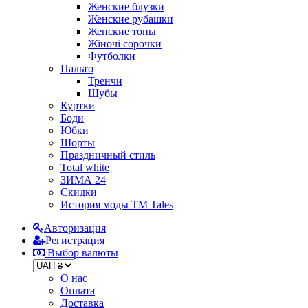
Женские блузки
Женские рубашки
Женские топы
Жіночі сорочки
Футболки
Пальто
Тренчи
Шубы
Куртки
Боди
Юбки
Шорты
Праздничный стиль
Total white
ЗИМА 24
Скидки
История моды ТМ Tales
Авторизация
Регистрация
Выбор валюты
О нас
Оплата
Доставка