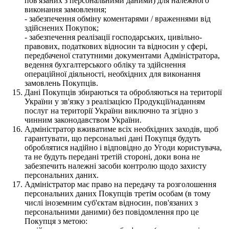
пов'язаних з персональними даними) для належного
виконання замовлення;
- забезпечення обміну коментарями / враженнями від
здійснених Покупок;
- забезпечення реалізації господарських, цивільно-
правових, податкових відносин та відносин у сфері,
передбаченої статутними документами Адміністратора,
ведення бухгалтерського обліку та здійснення
операційної діяльності, необхідних для виконання
замовлень Покупців.
Дані Покупців збираються та обробляються на території
України у зв'язку з реалізацією Продукції/наданням
послуг на території України виключно та згідно з
чинним законодавством України.
Адміністратор вживатиме всіх необхідних заходів, щоб
гарантувати, що персональні дані Покупця будуть
оброблятися надійно і відповідно до Угоди користувача,
та не будуть передані третій стороні, доки вона не
забезпечить належні засоби контролю щодо захисту
персональних даних.
Адміністратор має право на передачу та розголошення
персональних даних Покупців третім особам (в тому
числі іноземним суб'єктам відносин, пов'язаних з
персональними даними) без повідомлення про це
Покупця з метою: