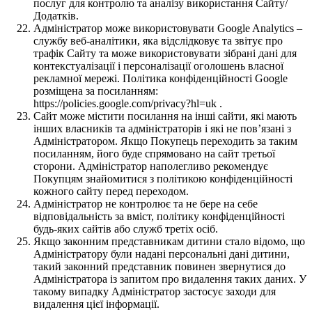
послуг для контролю та аналізу використання Сайту/
Додатків.
Адміністратор може використовувати Google Analytics –
службу веб-аналітики, яка відслідковує та звітує про
трафік Сайту та може використовувати зібрані дані для
контекстуалізації і персоналізації оголошень власної
рекламної мережі. Політика конфіденційності Google
розміщена за посиланням:
https://policies.google.com/privacy?hl=uk .
Сайт може містити посилання на інші сайти, які мають
інших власників та адміністраторів і які не пов’язані з
Адміністратором. Якщо Покупець переходить за таким
посиланням, його буде спрямовано на сайт третьої
сторони. Адміністратор наполегливо рекомендує
Покупцям знайомитися з політикою конфіденційності
кожного сайту перед переходом.
Адміністратор не контролює та не бере на себе
відповідальність за вміст, політику конфіденційності
будь-яких сайтів або служб третіх осіб.
Якщо законним представникам дитини стало відомо, що
Адміністратору були надані персональні дані дитини,
такий законний представник повинен звернутися до
Адміністратора із запитом про видалення таких даних. У
такому випадку Адміністратор застосує заходи для
видалення цієї інформації.