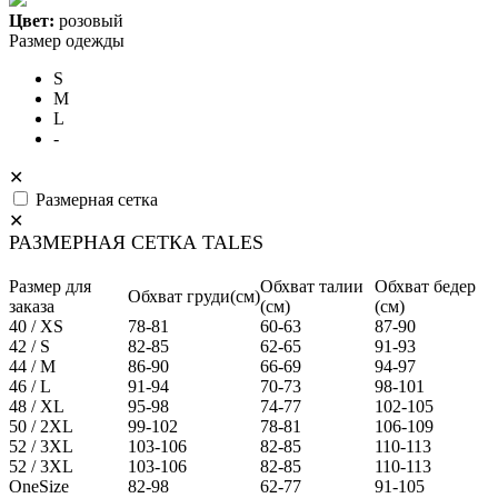
Цвет:
розовый
Размер одежды
S
M
L
-
✕
Размерная сетка
✕
РАЗМЕРНАЯ СЕТКА TALES
Размер для
Обхват талии
Обхват бедер
Обхват груди(см)
заказа
(см)
(см)
40 / XS
78-81
60-63
87-90
42 / S
82-85
62-65
91-93
44 / M
86-90
66-69
94-97
46 / L
91-94
70-73
98-101
48 / XL
95-98
74-77
102-105
50 / 2XL
99-102
78-81
106-109
52 / 3XL
103-106
82-85
110-113
52 / 3XL
103-106
82-85
110-113
OneSize
82-98
62-77
91-105