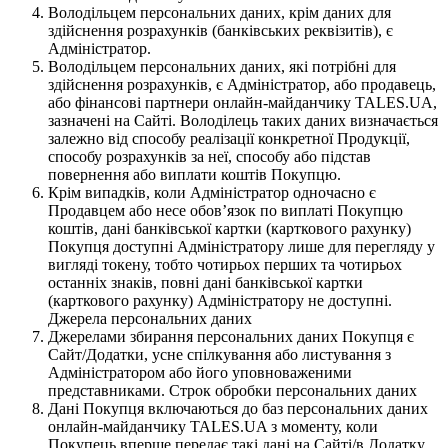
Володільцем персональних даних, крім даних для
здійснення розрахунків (банківських реквізитів), є
Адміністратор.
Володільцем персональних даних, які потрібні для
здійснення розрахунків, є Адміністратор, або продавець,
або фінансові партнери онлайн-майданчику TALES.UA,
зазначені на Сайті. Володілець таких даних визначається
залежно від способу реалізації конкретної Продукції,
способу розрахунків за неї, способу або підстав
повернення або виплати коштів Покупцю.
Крім випадків, коли Адміністратор одночасно є
Продавцем або несе обов’язок по виплаті Покупцю
коштів, дані банківської картки (карткового рахунку)
Покупця доступні Адміністратору лише для перегляду у
вигляді токену, тобто чотирьох перших та чотирьох
останніх знаків, повні дані банківської картки
(карткового рахунку) Адміністратору не доступні.
Джерела персональних даних
Джерелами збирання персональних даних Покупця є
Сайт/Додатки, усне спілкування або листування з
Адміністратором або його уповноваженими
представниками. Строк обробки персональних даних
Дані Покупця включаються до баз персональних даних
онлайн-майданчику TALES.UA з моменту, коли
Покупець вперше передає такі дані на Сайті/в Додатку,