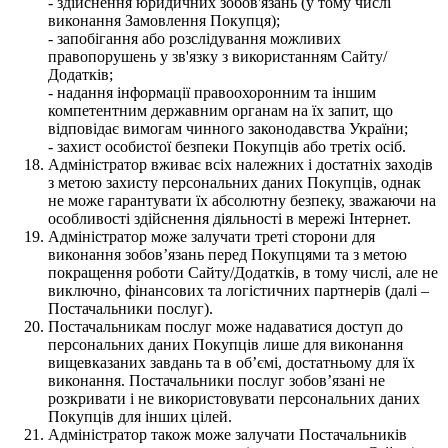
- здійснення юридичних зобов'язань (у тому числі
виконання Замовлення Покупця);
- запобігання або розслідування можливих
правопорушень у зв'язку з використанням Сайту/
Додатків;
- надання інформації правоохоронним та іншим
компетентним державним органам на їх запит, що
відповідає вимогам чинного законодавства України;
- захист особистої безпеки Покупців або третіх осіб.
Адміністратор вживає всіх належних і достатніх заходів
з метою захисту персональних даних Покупців, однак
не може гарантувати їх абсолютну безпеку, зважаючи на
особливості здійснення діяльності в мережі Інтернет.
Адміністратор може залучати треті сторони для
виконання зобов’язань перед Покупцями та з метою
покращення роботи Сайту/Додатків, в тому числі, але не
виключно, фінансових та логістичних партнерів (далі –
Постачальники послуг).
Постачальникам послуг може надаватися доступ до
персональних даних Покупців лише для виконання
вищевказаних завдань та в об’ємі, достатньому для їх
виконання. Постачальники послуг зобов’язані не
розкривати і не використовувати персональних даних
Покупців для інших цілей.
Адміністратор також може залучати Постачальників