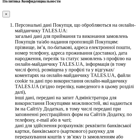
Политика Конфиденциальности
×
Персональні дані Покупця, що обробляються на онлайн-
майданчику TALES.UA:
загальні дані для приймання та виконання замовлень
Покупців та/або надання пропозицій Покупцям:
прізвище, ім’я, по-батькові, адреса електронної пошти,
номер телефону, адреса проживання (доставки), дата
народження, перелік та статус замовлень з профілю на
онлайн-майданчику TALES.UA, інформація (в тому
числі фото), розміщена у профілі та у відгуках/
коментарях на онлайн-майданчику TALES.UA, файли
cookie та дані про використання онлайн-майданчику
TALES.UA (згідно переліку, наведеного в цьому розділі
далі),
інші дані, передані на запит Адміністратора для
використання Покупцями можливостей, які надаються
їм на Сайті/у Додатках, в тому числі передані при
заповненні реєстраційних форм на Сайті/в Додатку, по
телефону, e-mail або в чаті;
дані для здійснення розрахунків: реквізити банківської
картки, банківського (карткового) рахунку для
перерахування коштів у зв’язку із замовленням або