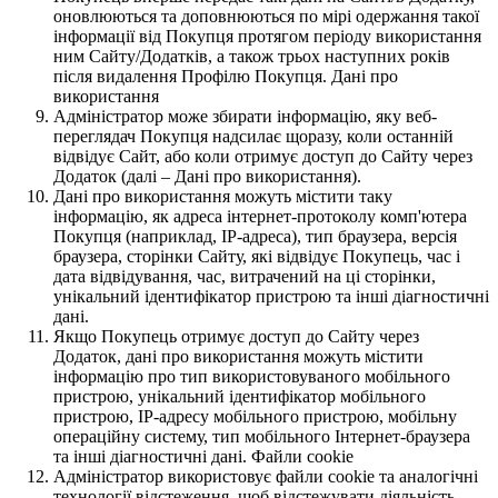
оновлюються та доповнюються по мірі одержання такої
інформації від Покупця протягом періоду використання
ним Сайту/Додатків, а також трьох наступних років
після видалення Профілю Покупця. Дані про
використання
Адміністратор може збирати інформацію, яку веб-
переглядач Покупця надсилає щоразу, коли останній
відвідує Сайт, або коли отримує доступ до Сайту через
Додаток (далі – Дані про використання).
Дані про використання можуть містити таку
інформацію, як адреса інтернет-протоколу комп'ютера
Покупця (наприклад, IP-адреса), тип браузера, версія
браузера, сторінки Сайту, які відвідує Покупець, час і
дата відвідування, час, витрачений на ці сторінки,
унікальний ідентифікатор пристрою та інші діагностичні
дані.
Якщо Покупець отримує доступ до Сайту через
Додаток, дані про використання можуть містити
інформацію про тип використовуваного мобільного
пристрою, унікальний ідентифікатор мобільного
пристрою, IP-адресу мобільного пристрою, мобільну
операційну систему, тип мобільного Інтернет-браузера
та інші діагностичні дані. Файли cookie
Адміністратор використовує файли cookie та аналогічні
технології відстеження, щоб відстежувати діяльність