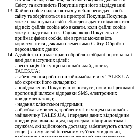
Сайту та активність Покупців при його відвідуванні.
Файли cookie надсилаються у веб-переглядач із веб-
сайту та зберігаються на пристрої Покупця.Покупець
може налаштувати свій веб-переглядач та відмовитися
від всіх файлів cookie або вказати, коли файли cookie
можуть надсилаються. Однак, якщо Покупець не
приймає файли cookie, він втрачає можливість
користуватися деякими елементами Сайту. Обробка
персональних даних
Адміністратор має право обробляти зібрані персональні
дані для наступних цілей:
- реєстрація Покупця на онлайн-майданчику
TALES.UA;
- забезпечення роботи онлайн-майданчику TALES.UA
або окремих його складових;
- повідомлення Покупця про послуги, новини і рекламні
пропозиції шляхом відправки SMS, електронних
повідомлень тощо;
- надання клієнтської підтримки;
- обробка замовлень, зроблених Покупцем на онлайн-
майданчику TALES.UA, і передача даних відповідним
продавцям, виконавцям, партнерам, підприємствам і
службам, які здійснюють доставку, забезпечують оплату
тощо, (в тому числі іноземним суб'єктам відносин,