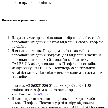
нього правові наслідки.
Видалення персональних даних
Покупець має право відкликати збір на обробку своїх
персональних даних шляхом видалення свого Профілю
на Сайті.
Для використання Покупцем своїх прав суб’єкта
персональних даних, зокрема, для видалення частини
персональних даних з баз онлайн-майданчику
TALES.UA або для видалення Профілю на онлайн-
майданчику TALES.UA, Покупець має направити
Адміністратору відповідну вимогу одним із наступних
способів:
- по тел. +3 8(093) 286 01 22, +3 8(097) 297 01 28 -
дзвінок по тарифам вашого оператора;
- на Email –
info@tales.ua
;
Після видалення частини персональних даних або
всього Профілю Покупця у разі наміру відновити
використання онлайн-майданчику TALES.UA Покупцю