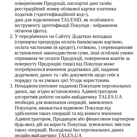
поверненням Продукції, паспортні дані та/або
реєстраційний номер облікової картки платника
податків («ідентифікаційний код»),
дані для підключення TALESID, як особливого
інструменту ідентифікації Покупця : зображення
обличчя (фото).
У передбачених на Сайті/у Додатках випадках
(спрощена процедура оплати банківською карткою,
оплата частинами (в кредит), готівкою, з перевищенням
встановленої законодавством суми, інші особливі умови
отримання чи оплати Продукції, повернення коштів за
повернуту Продукцію тощо) від Покупця може
потребуватися вчинення додаткових дій, надання
додаткових даних та / або документів щодо себе в
порядку та на умовах цієї Угоди користувача.
Ненадання (неповне надання) Покупцем персональних
даних, що згідно встановлених Адміністратором
алгоритмів роботи онлайн-майданчику TALES.UA
необхідні для виконання операцій, замовлених
Покупцем, вважається відмовою Покупця від
здійснення таких операцій та від вимоги вчинення
Адміністратором, Продавцем або фінансовим партнером
будь-яких дій на користь Покупця, зумовлених змістом
таких операцій. Володільці баз персональних даних
онлайн-майданчику TALES.UA