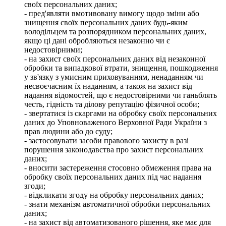
своїх персональних даних;
- пред'являти вмотивовану вимогу щодо зміни або
знищення своїх персональних даних будь-яким
володільцем та розпорядником персональних даних,
якщо ці дані обробляються незаконно чи є
недостовірними;
- на захист своїх персональних даних від незаконної
обробки та випадкової втрати, знищення, пошкодження
у зв'язку з умисним приховуванням, ненаданням чи
несвоєчасним їх наданням, а також на захист від
надання відомостей, що є недостовірними чи ганьблять
честь, гідність та ділову репутацію фізичної особи;
- звертатися із скаргами на обробку своїх персональних
даних до Уповноваженого Верховної Ради України з
прав людини або до суду;
- застосовувати засоби правового захисту в разі
порушення законодавства про захист персональних
даних;
- вносити застереження стосовно обмеження права на
обробку своїх персональних даних під час надання
згоди;
- відкликати згоду на обробку персональних даних;
- знати механізм автоматичної обробки персональних
даних;
- на захист від автоматизованого рішення, яке має для