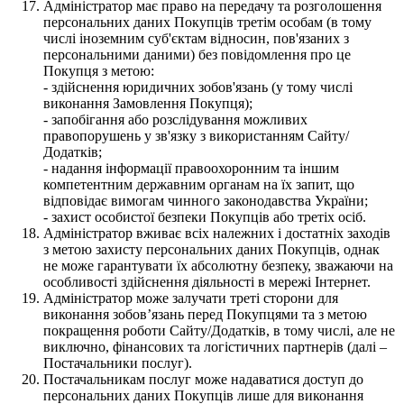
Адміністратор має право на передачу та розголошення
персональних даних Покупців третім особам (в тому
числі іноземним суб'єктам відносин, пов'язаних з
персональними даними) без повідомлення про це
Покупця з метою:
- здійснення юридичних зобов'язань (у тому числі
виконання Замовлення Покупця);
- запобігання або розслідування можливих
правопорушень у зв'язку з використанням Сайту/
Додатків;
- надання інформації правоохоронним та іншим
компетентним державним органам на їх запит, що
відповідає вимогам чинного законодавства України;
- захист особистої безпеки Покупців або третіх осіб.
Адміністратор вживає всіх належних і достатніх заходів
з метою захисту персональних даних Покупців, однак
не може гарантувати їх абсолютну безпеку, зважаючи на
особливості здійснення діяльності в мережі Інтернет.
Адміністратор може залучати треті сторони для
виконання зобов’язань перед Покупцями та з метою
покращення роботи Сайту/Додатків, в тому числі, але не
виключно, фінансових та логістичних партнерів (далі –
Постачальники послуг).
Постачальникам послуг може надаватися доступ до
персональних даних Покупців лише для виконання