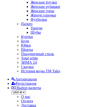
Женские блузки
Женские рубашки
Женские топы
Жіночі сорочки
Футболки
Пальто
Тренчи
Шубы
Куртки
Боди
Юбки
Шорты
Праздничный стиль
Total white
ЗИМА 24
Скидки
История моды ТМ Tales
Авторизация
Регистрация
Выбор валюты
О нас
Оплата
Доставка