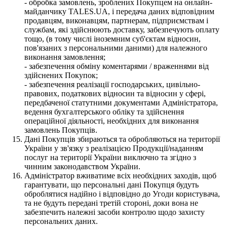
- обробка замовлень, зроблених Покупцем на онлайн-
майданчику TALES.UA, і передача даних відповідним
продавцям, виконавцям, партнерам, підприємствам і
службам, які здійснюють доставку, забезпечують оплату
тощо, (в тому числі іноземним суб'єктам відносин,
пов'язаних з персональними даними) для належного
виконання замовлення;
- забезпечення обміну коментарями / враженнями від
здійснених Покупок;
- забезпечення реалізації господарських, цивільно-
правових, податкових відносин та відносин у сфері,
передбаченої статутними документами Адміністратора,
ведення бухгалтерського обліку та здійснення
операційної діяльності, необхідних для виконання
замовлень Покупців.
Дані Покупців збираються та обробляються на території
України у зв'язку з реалізацією Продукції/наданням
послуг на території України виключно та згідно з
чинним законодавством України.
Адміністратор вживатиме всіх необхідних заходів, щоб
гарантувати, що персональні дані Покупця будуть
оброблятися надійно і відповідно до Угоди користувача,
та не будуть передані третій стороні, доки вона не
забезпечить належні засоби контролю щодо захисту
персональних даних.