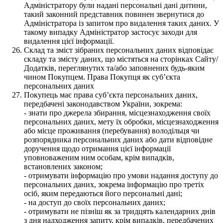
Адміністратору були надані персональні дані дитини,
такий законний представник повинен звернутися до
Адміністратора із запитом про видалення таких даних. У
такому випадку Адміністратор застосує заходи для
видалення цієї інформації.
Склад та зміст зібраних персональних даних відповідає
складу та змісту даних, що містяться на сторінках Сайту/
Додатків, переглянутих та/або заповнених будь-яким
чином Покупцем. Права Покупця як суб’єкта
персональних даних
Покупець має права суб’єкта персональних даних,
передбачені законодавством України, зокрема:
- знати про джерела збирання, місцезнаходження своїх
персональних даних, мету їх обробки, місцезнаходження
або місце проживання (перебування) володільця чи
розпорядника персональних даних або дати відповідне
доручення щодо отримання цієї інформації
уповноваженим ним особам, крім випадків,
встановлених законом;
- отримувати інформацію про умови надання доступу до
персональних даних, зокрема інформацію про третіх
осіб, яким передаються його персональні дані;
- на доступ до своїх персональних даних;
- отримувати не пізніш як за тридцять календарних днів
з дня надходження запиту, крім випадків, передбачених