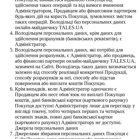
здійснення таких операцій та від вимоги вчинення
Адміністратором, Продавцем або фінансовим партнером
будь-яких дій на користь Покупця, зумовлених змістом
таких операцій. Володільці баз персональних даних
онлайн-майданчику TALES.UA
Володільцем персональних даних, крім даних для
здійснення розрахунків (банківських реквізитів), є
Адміністратор.
Володільцем персональних даних, які потрібні для
здійснення розрахунків, є Адміністратор, або продавець,
або фінансові партнери онлайн-майданчику TALES.UA,
зазначені на Сайті. Володілець таких даних визначається
залежно від способу реалізації конкретної Продукції,
способу розрахунків за неї, способу або підстав
повернення або виплати коштів Покупцю.
Крім випадків, коли Адміністратор одночасно є
Продавцем або несе обов’язок по виплаті Покупцю
коштів, дані банківської картки (карткового рахунку)
Покупця доступні Адміністратору лише для перегляду у
вигляді токену, тобто чотирьох перших та чотирьох
останніх знаків, повні дані банківської картки
(карткового рахунку) Адміністратору не доступні.
Джерела персональних даних
Джерелами збирання персональних даних Покупця є