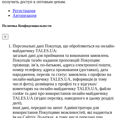
получить доступ к оптовым ценам.
Регистрация
Авторизация
Политика Конфиденциальности
×
Персональні дані Покупця, що обробляються на онлайн-
майданчику TALES.UA:
загальні дані для приймання та виконання замовлень
Покупців та/або надання пропозицій Покупцям:
прізвище, ім’я, по-батькові, адреса електронної пошти,
номер телефону, адреса проживання (доставки), дата
народження, перелік та статус замовлень з профілю на
онлайн-майданчику TALES.UA, інформація (в тому
числі фото), розміщена у профілі та у відгуках/
коментарях на онлайн-майданчику TALES.UA, файли
cookie та дані про використання онлайн-майданчику
TALES.UA (згідно переліку, наведеного в цьому розділі
далі),
інші дані, передані на запит Адміністратора для
використання Покупцями можливостей, які надаються
їм на Сайті/у Додатках, в тому числі передані при