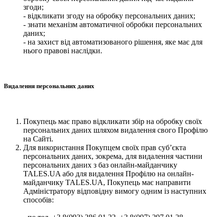
згоди;
- відкликати згоду на обробку персональних даних;
- знати механізм автоматичної обробки персональних
даних;
- на захист від автоматизованого рішення, яке має для
нього правові наслідки.
Видалення персональних даних
Покупець має право відкликати збір на обробку своїх
персональних даних шляхом видалення свого Профілю
на Сайті.
Для використання Покупцем своїх прав суб’єкта
персональних даних, зокрема, для видалення частини
персональних даних з баз онлайн-майданчику
TALES.UA або для видалення Профілю на онлайн-
майданчику TALES.UA, Покупець має направити
Адміністратору відповідну вимогу одним із наступних
способів: