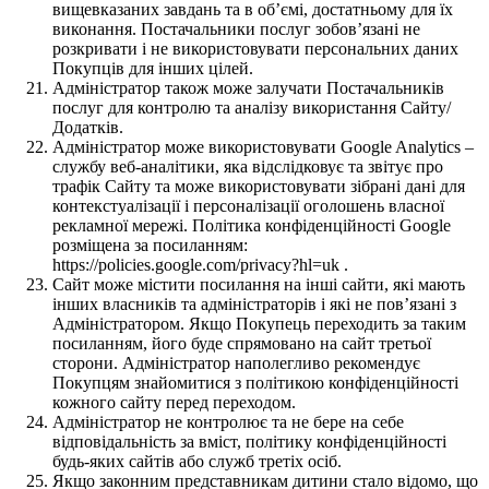
вищевказаних завдань та в об’ємі, достатньому для їх
виконання. Постачальники послуг зобов’язані не
розкривати і не використовувати персональних даних
Покупців для інших цілей.
Адміністратор також може залучати Постачальників
послуг для контролю та аналізу використання Сайту/
Додатків.
Адміністратор може використовувати Google Analytics –
службу веб-аналітики, яка відслідковує та звітує про
трафік Сайту та може використовувати зібрані дані для
контекстуалізації і персоналізації оголошень власної
рекламної мережі. Політика конфіденційності Google
розміщена за посиланням:
https://policies.google.com/privacy?hl=uk .
Сайт може містити посилання на інші сайти, які мають
інших власників та адміністраторів і які не пов’язані з
Адміністратором. Якщо Покупець переходить за таким
посиланням, його буде спрямовано на сайт третьої
сторони. Адміністратор наполегливо рекомендує
Покупцям знайомитися з політикою конфіденційності
кожного сайту перед переходом.
Адміністратор не контролює та не бере на себе
відповідальність за вміст, політику конфіденційності
будь-яких сайтів або служб третіх осіб.
Якщо законним представникам дитини стало відомо, що