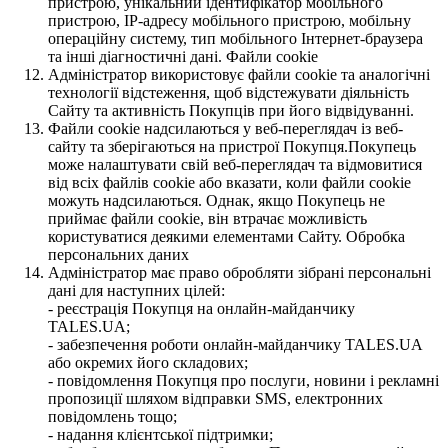
пристрою, унікальний ідентифікатор мобільного
пристрою, IP-адресу мобільного пристрою, мобільну
операційну систему, тип мобільного Інтернет-браузера
та інші діагностичні дані. Файли cookie
Адміністратор використовує файли cookie та аналогічні
технології відстеження, щоб відстежувати діяльність
Сайту та активність Покупців при його відвідуванні.
Файли cookie надсилаються у веб-переглядач із веб-
сайту та зберігаються на пристрої Покупця.Покупець
може налаштувати свій веб-переглядач та відмовитися
від всіх файлів cookie або вказати, коли файли cookie
можуть надсилаються. Однак, якщо Покупець не
приймає файли cookie, він втрачає можливість
користуватися деякими елементами Сайту. Обробка
персональних даних
Адміністратор має право обробляти зібрані персональні
дані для наступних цілей:
- реєстрація Покупця на онлайн-майданчику
TALES.UA;
- забезпечення роботи онлайн-майданчику TALES.UA
або окремих його складових;
- повідомлення Покупця про послуги, новини і рекламні
пропозиції шляхом відправки SMS, електронних
повідомлень тощо;
- надання клієнтської підтримки;