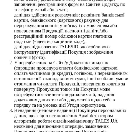
заповненні реєстраційних форм на Сайті/в Додатку, по
телефону, e-mail або в чаті;
дані для здійснення розрахунків: реквізити банківської
картки, банківського (карткового) рахунку для
перерахування коштів у зв’язку із замовленням або
поверненням Продукції, паспортні дані та/або
реєстраційний номер облікової картки платника
податків («ідентифікаційний код»),
дані для підключення TALESID, як особливого
інструменту ідентифікації Покупця : зображення
обличчя (фото).
У передбачених на Сайті/у Додатках випадках
(спрощена процедура оплати банківською карткою,
оплата частинами (в кредит), готівкою, з перевищенням
встановленої законодавством суми, інші особливі умови
отримання чи оплати Продукції, повернення коштів за
повернуту Продукцію тощо) від Покупця може
потребуватися вчинення додаткових дій, надання
додаткових даних та / або документів щодо себе в
порядку та на умовах цієї Угоди користувача.
Ненадання (неповне надання) Покупцем персональних
даних, що згідно встановлених Адміністратором
алгоритмів роботи онлайн-майданчику TALES.UA
необхідні для виконання операцій, замовлених
Покупцем, вважається відмовою Покупця від