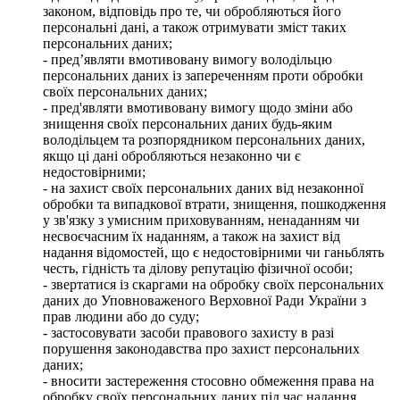
законом, відповідь про те, чи обробляються його
персональні дані, а також отримувати зміст таких
персональних даних;
- пред’являти вмотивовану вимогу володільцю
персональних даних із запереченням проти обробки
своїх персональних даних;
- пред'являти вмотивовану вимогу щодо зміни або
знищення своїх персональних даних будь-яким
володільцем та розпорядником персональних даних,
якщо ці дані обробляються незаконно чи є
недостовірними;
- на захист своїх персональних даних від незаконної
обробки та випадкової втрати, знищення, пошкодження
у зв'язку з умисним приховуванням, ненаданням чи
несвоєчасним їх наданням, а також на захист від
надання відомостей, що є недостовірними чи ганьблять
честь, гідність та ділову репутацію фізичної особи;
- звертатися із скаргами на обробку своїх персональних
даних до Уповноваженого Верховної Ради України з
прав людини або до суду;
- застосовувати засоби правового захисту в разі
порушення законодавства про захист персональних
даних;
- вносити застереження стосовно обмеження права на
обробку своїх персональних даних під час надання