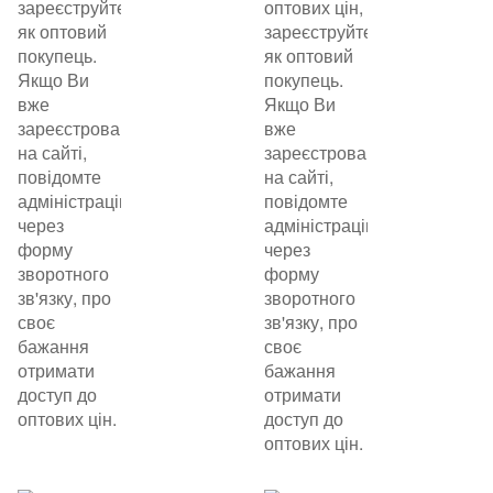
зареєструйтеся
оптових цін,
як оптовий
зареєструйтеся
покупець.
як оптовий
Якщо Ви
покупець.
вже
Якщо Ви
зареєстровані
вже
на сайті,
зареєстровані
повідомте
на сайті,
адміністрацію
повідомте
через
адміністрацію
форму
через
зворотного
форму
зв'язку, про
зворотного
своє
зв'язку, про
бажання
своє
отримати
бажання
доступ до
отримати
оптових цін.
доступ до
оптових цін.