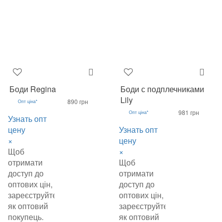
Боди Regina
Боди с подплечниками
Lily
890 грн
Опт ціна*
981 грн
Опт ціна*
Узнать опт
цену
Узнать опт
×
цену
Щоб
×
отримати
Щоб
доступ до
отримати
оптових цін,
доступ до
зареєструйтеся
оптових цін,
як оптовий
зареєструйтеся
покупець.
як оптовий