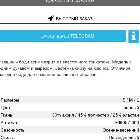
БЫСТРЫЙ ЗАКАЗ
ЗАКАЗ ЧЕРЕЗ TELEGRAM
Изящный боди асимметрия из эластичного трикотажа. Модель с
одним рукавом и вырезом. Застежка снизу на крючки. Отличное
базовое боди для создания различных образов.
Размеры
S / M / L
Цвет
черный
Ткань
30% акрил / 45% полиэстер / 25% эластан
Артикул
kd6057-000
Сезонность
Осенне-весенний
Стиль
Повседневный