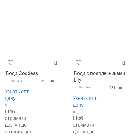
Боди Goddess
Боди с подплечниками
Lily
890 грн
Опт ціна*
981 грн
Опт ціна*
Узнать опт
цену
Узнать опт
×
цену
Щоб
×
отримати
Щоб
доступ до
отримати
оптових цін,
доступ до