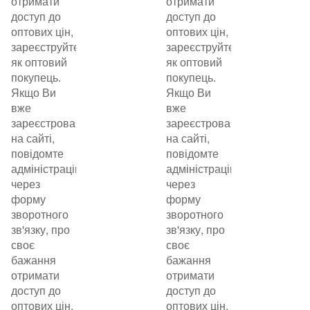
отримати
отримати
доступ до
доступ до
оптових цін,
оптових цін,
зареєструйтеся
зареєструйтеся
як оптовий
як оптовий
покупець.
покупець.
Якщо Ви
Якщо Ви
вже
вже
зареєстровані
зареєстровані
на сайті,
на сайті,
повідомте
повідомте
адміністрацію
адміністрацію
через
через
форму
форму
зворотного
зворотного
зв'язку, про
зв'язку, про
своє
своє
бажання
бажання
отримати
отримати
доступ до
доступ до
оптових цін.
оптових цін.