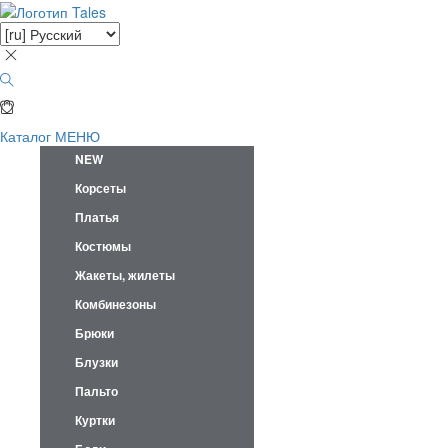
Каталог
МЕНЮ
NEW
Корсеты
Платья
Костюмы
Жакеты, жилеты
Комбинезоны
Брюки
Блузки
Пальто
Куртки