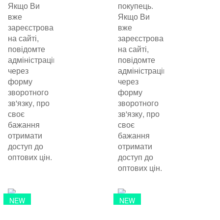
Якщо Ви
покупець.
вже
Якщо Ви
зареєстровані
вже
на сайті,
зареєстровані
повідомте
на сайті,
адміністрацію
повідомте
через
адміністрацію
форму
через
зворотного
форму
зв'язку, про
зворотного
своє
зв'язку, про
бажання
своє
отримати
бажання
доступ до
отримати
оптових цін.
доступ до
оптових цін.
NEW
NEW