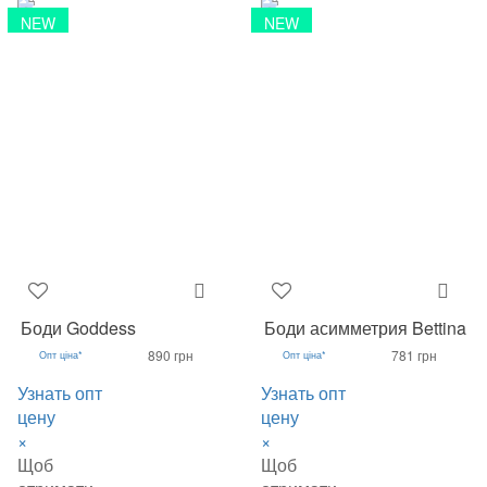
NEW
NEW
Боди Goddess
Боди асимметрия Bettina
890 грн
781 грн
Опт ціна*
Опт ціна*
Узнать опт
Узнать опт
цену
цену
×
×
Щоб
Щоб