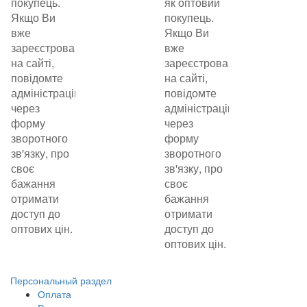
покупець.
як оптовий
Якщо Ви
покупець.
вже
Якщо Ви
зареєстровані
вже
на сайті,
зареєстровані
повідомте
на сайті,
адміністрацію
повідомте
через
адміністрацію
форму
через
зворотного
форму
зв'язку, про
зворотного
своє
зв'язку, про
бажання
своє
отримати
бажання
доступ до
отримати
оптових цін.
доступ до
оптових цін.
Персональный раздел
Оплата