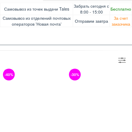
Оплата при получении товара, Картой онлайн, Google
Гарантия. Обмен/возврат товара в течение 14 дней.
Забрать сегодня с
Самовывоз из точек выдачи Tales
Бесплатно
Pay, Безналичными для юридических лиц, Безналичными
Доставка за счет заказчика
8:00 - 15:00
для физических лиц, Apple Pay, Mastercard, Visa
Самовывоз из отделений почтовых
За счет
Отправим завтра
операторов 'Новая почта'
заказчика
-40%
-30%