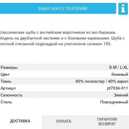
ЗАКАЗ ЧЕРЕЗ TELEGRAM
Классическая шуба с английским воротником из эко-барашка.
Модель на двубортной застежке и с боковыми карманами. Шуба с
плотной стеганной подкладкой на утеплителе силикон 150.
Размеры
S-M / L-XL
Цвет
бежевый
Ткань
60% полиэстер / 40% акрил
Артикул
pt7034-011
Сезонность
Зимний
Стиль
Повседневный
ГАРАНТИЯ/
ДОСТАВКА
ОПЛАТА
ВОЗВРАТ