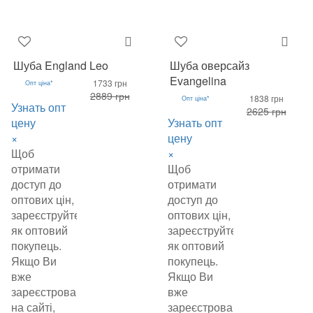
Шуба England Leo
Шуба оверсайз
Evangelina
1733 грн
Опт ціна*
2889 грн
1838 грн
Опт ціна*
Узнать опт
2625 грн
цену
Узнать опт
×
цену
Щоб
×
отримати
Щоб
доступ до
отримати
оптових цін,
доступ до
зареєструйтеся
оптових цін,
як оптовий
зареєструйтеся
покупець.
як оптовий
Якщо Ви
покупець.
вже
Якщо Ви
зареєстровані
вже
на сайті,
зареєстровані