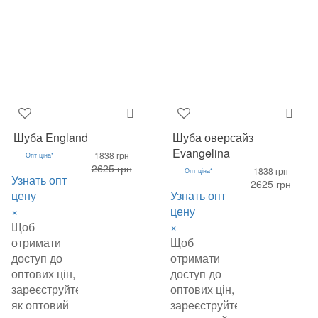
Шуба England
Шуба оверсайз
Evangelina
1838 грн
Опт ціна*
2625 грн
1838 грн
Опт ціна*
Узнать опт
2625 грн
цену
Узнать опт
×
цену
Щоб
×
отримати
Щоб
доступ до
отримати
оптових цін,
доступ до
зареєструйтеся
оптових цін,
як оптовий
зареєструйтеся