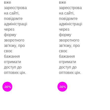
вже
вже
зареєстровані
зареєстровані
на сайті,
на сайті,
повідомте
повідомте
адміністрацію
адміністрацію
через
через
форму
форму
зворотного
зворотного
зв'язку, про
зв'язку, про
своє
своє
бажання
бажання
отримати
отримати
доступ до
доступ до
оптових цін.
оптових цін.
-30%
-30%