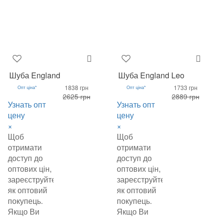
Шуба England
Шуба England Leo
1838 грн
1733 грн
Опт ціна*
Опт ціна*
2625 грн
2889 грн
Узнать опт
Узнать опт
цену
цену
×
×
Щоб
Щоб
отримати
отримати
доступ до
доступ до
оптових цін,
оптових цін,
зареєструйтеся
зареєструйтеся
як оптовий
як оптовий
покупець.
покупець.
Якщо Ви
Якщо Ви