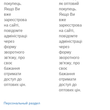
покупець.
як оптовий
Якщо Ви
покупець.
вже
Якщо Ви
зареєстровані
вже
на сайті,
зареєстровані
повідомте
на сайті,
адміністрацію
повідомте
через
адміністрацію
форму
через
зворотного
форму
зв'язку, про
зворотного
своє
зв'язку, про
бажання
своє
отримати
бажання
доступ до
отримати
оптових цін.
доступ до
оптових цін.
Персональный раздел