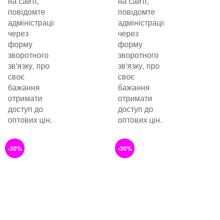
на сайті,
на сайті,
повідомте
повідомте
адміністрацію
адміністрацію
через
через
форму
форму
зворотного
зворотного
зв'язку, про
зв'язку, про
своє
своє
бажання
бажання
отримати
отримати
доступ до
доступ до
оптових цін.
оптових цін.
-30%
-30%