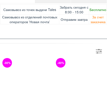
Оплата при получении товара, Картой онлайн, Google
Гарантия. Обмен/возврат товара в течение 14 дней.
Забрать сегодня с
Самовывоз из точек выдачи Tales
Бесплатно
Pay, Безналичными для юридических лиц, Безналичными
Доставка за счет заказчика
8:00 - 15:00
для физических лиц, Apple Pay, Mastercard, Visa
Самовывоз из отделений почтовых
За счет
Отправим завтра
операторов 'Новая почта'
заказчика
-30%
-40%