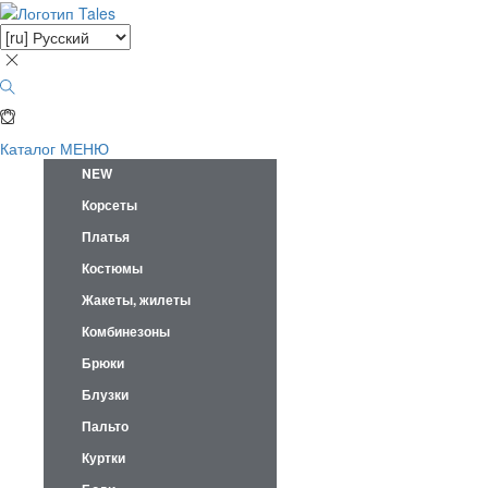
Каталог
МЕНЮ
NEW
Корсеты
Платья
Костюмы
Жакеты, жилеты
Комбинезоны
Брюки
Блузки
Пальто
Куртки