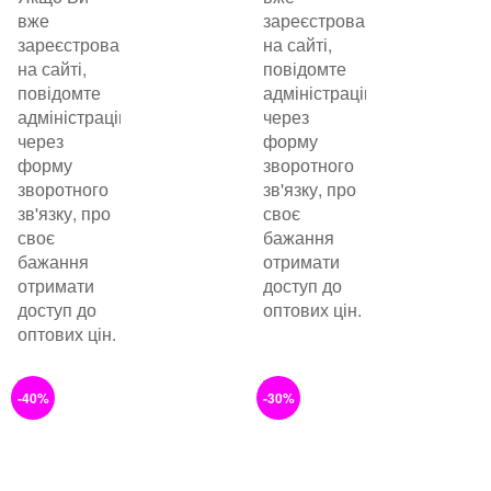
вже
зареєстровані
зареєстровані
на сайті,
на сайті,
повідомте
повідомте
адміністрацію
адміністрацію
через
через
форму
форму
зворотного
зворотного
зв'язку, про
зв'язку, про
своє
своє
бажання
бажання
отримати
отримати
доступ до
доступ до
оптових цін.
оптових цін.
-40%
-30%