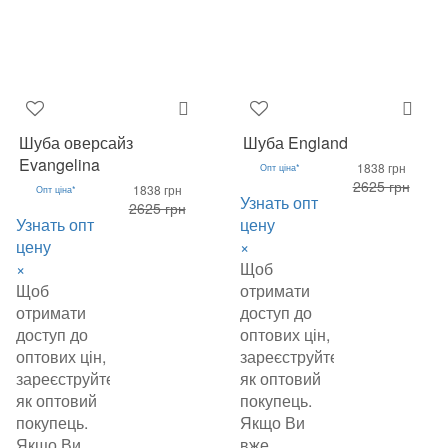
Шуба оверсайз
Шуба England
Evangelina
1838 грн
Опт ціна*
2625 грн
1838 грн
Опт ціна*
Узнать опт
2625 грн
Узнать опт
цену
цену
×
×
Щоб
Щоб
отримати
отримати
доступ до
доступ до
оптових цін,
оптових цін,
зареєструйтеся
зареєструйтеся
як оптовий
як оптовий
покупець.
покупець.
Якщо Ви
Якщо Ви
вже