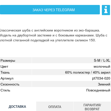
ЗАКАЗ ЧЕРЕЗ TELEGRAM
Классическая шуба с английским воротником из эко-барашка.
Модель на двубортной застежке и с боковыми карманами. Шуба с
плотной стеганной подкладкой на утеплителе силикон 150.
Размеры
S-M / L-XL
Цвет
молочный
Ткань
60% полиэстер / 40% акрил
Артикул
pt7034-020
Сезонность
Зимний
Стиль
Повседневный
ГАРАНТИЯ/
ДОСТАВКА
ОПЛАТА
ВОЗВРАТ