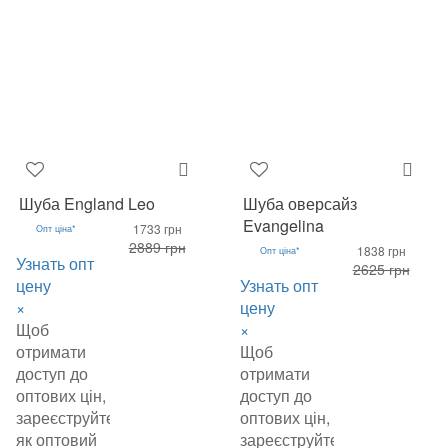
Шуба England Leo
Шуба оверсайз
Evangelina
1733 грн
Опт ціна*
2889 грн
1838 грн
Опт ціна*
Узнать опт
2625 грн
цену
Узнать опт
×
цену
Щоб
×
отримати
Щоб
доступ до
отримати
оптових цін,
доступ до
зареєструйтеся
оптових цін,
як оптовий
зареєструйтеся