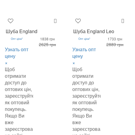
Шуба England
Шуба England Leo
1838 грн
1733 грн
Опт ціна*
Опт ціна*
2625 грн
2889 грн
Узнать опт
Узнать опт
цену
цену
×
×
Щоб
Щоб
отримати
отримати
доступ до
доступ до
оптових цін,
оптових цін,
зареєструйтеся
зареєструйтеся
як оптовий
як оптовий
покупець.
покупець.
Якщо Ви
Якщо Ви
вже
вже
зареєстровані
зареєстровані