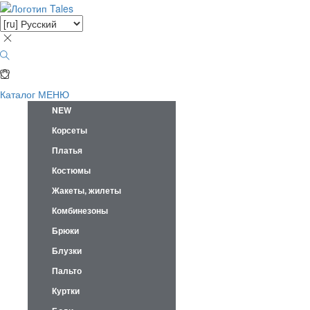
Каталог
МЕНЮ
NEW
Корсеты
Платья
Костюмы
Жакеты, жилеты
Комбинезоны
Брюки
Блузки
Пальто
Куртки