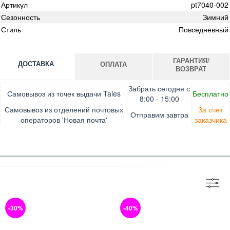
Артикул
pt7040-002
Сезонность
Зимний
Стиль
Повседневный
ГАРАНТИЯ/
ДОСТАВКА
ОПЛАТА
ВОЗВРАТ
Оплата при получении товара, Картой онлайн, Google
Гарантия. Обмен/возврат товара в течение 14 дней.
Забрать сегодня с
Самовывоз из точек выдачи Tales
Бесплатно
Pay, Безналичными для юридических лиц, Безналичными
Доставка за счет заказчика
8:00 - 15:00
для физических лиц, Apple Pay, Mastercard, Visa
Самовывоз из отделений почтовых
За счет
Отправим завтра
операторов 'Новая почта'
заказчика
-30%
-40%