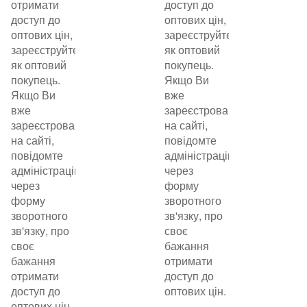
отримати
доступ до
доступ до
оптових цін,
оптових цін,
зареєструйтеся
зареєструйтеся
як оптовий
як оптовий
покупець.
покупець.
Якщо Ви
Якщо Ви
вже
вже
зареєстровані
зареєстровані
на сайті,
на сайті,
повідомте
повідомте
адміністрацію
адміністрацію
через
через
форму
форму
зворотного
зворотного
зв'язку, про
зв'язку, про
своє
своє
бажання
бажання
отримати
отримати
доступ до
доступ до
оптових цін.
оптових цін.