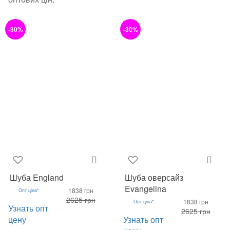
-30%
-30%
Шуба England
Шуба оверсайз
Evangelina
1838 грн
Опт ціна*
2625 грн
1838 грн
Опт ціна*
Узнать опт
2625 грн
цену
Узнать опт