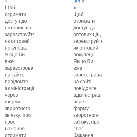
×
цену
Щоб
×
отримати
Щоб
доступ до
отримати
оптових цін,
доступ до
зареєструйтеся
оптових цін,
як оптовий
зареєструйтеся
покупець.
як оптовий
Якщо Ви
покупець.
вже
Якщо Ви
зареєстровані
вже
на сайті,
зареєстровані
повідомте
на сайті,
адміністрацію
повідомте
через
адміністрацію
форму
через
зворотного
форму
зв'язку, про
зворотного
своє
зв'язку, про
бажання
своє
отримати
бажання