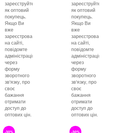
зареєструйтеся
зареєструйтеся
як оптовий
як оптовий
покупець.
покупець.
Якщо Ви
Якщо Ви
вже
вже
зареєстровані
зареєстровані
на сайті,
на сайті,
повідомте
повідомте
адміністрацію
адміністрацію
через
через
форму
форму
зворотного
зворотного
зв'язку, про
зв'язку, про
своє
своє
бажання
бажання
отримати
отримати
доступ до
доступ до
оптових цін.
оптових цін.
-30%
-30%