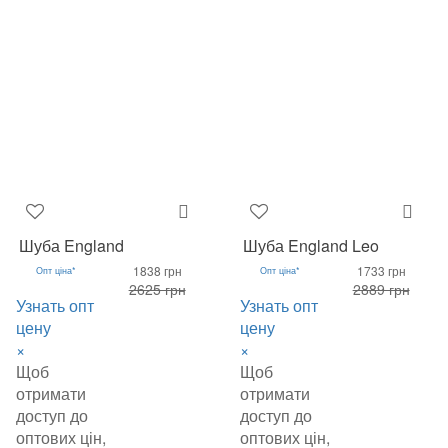
Шуба England
Шуба England Leo
1838 грн
1733 грн
Опт ціна*
Опт ціна*
2625 грн
2889 грн
Узнать опт
Узнать опт
цену
цену
×
×
Щоб
Щоб
отримати
отримати
доступ до
доступ до
оптових цін,
оптових цін,