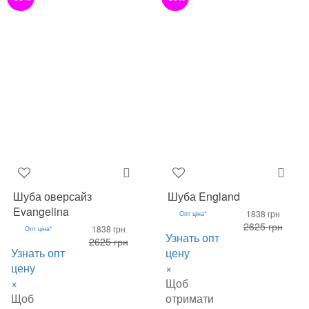
Шуба оверсайз
Шуба England
Evangelina
1838 грн
Опт ціна*
2625 грн
1838 грн
Опт ціна*
Узнать опт
2625 грн
Узнать опт
цену
цену
×
×
Щоб
Щоб
отримати